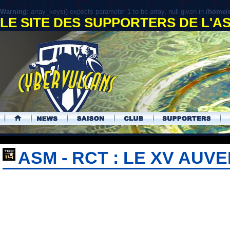
Warning
: array_keys() expects parameter 1 to be array, null given in
/home/c
LE SITE DES SUPPORTERS DE L'
.
ASM - RCT : LE XV AUV