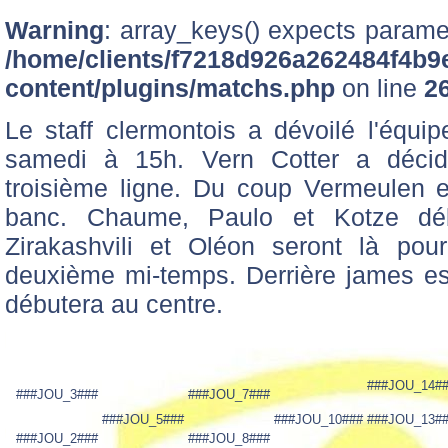
Warning
: array_keys() expects paramet
/home/clients/f7218d926a262484f4b9
content/plugins/matchs.php
on line
2
Le staff clermontois a dévoilé l'équi
samedi à 15h. Vern Cotter a décid
troisième ligne. Du coup Vermeulen e
banc. Chaume, Paulo et Kotze déb
Zirakashvili et Oléon seront là po
deuxième mi-temps. Derrière james es
débutera au centre.
###JOU_14#
###JOU_3###
###JOU_7###
###JOU_5###
###JOU_10###
###JOU_13#
###JOU_2###
###JOU_8###