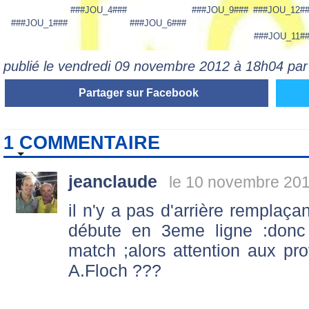
###JOU_4###
###JOU_9###
###JOU_12#
###JOU_1###
###JOU_6###
###JOU_11#
publié le vendredi 09 novembre 2012 à 18h04 pa
Partager sur Facebook
1 COMMENTAIRE
jeanclaude
le 10 novembre 201
il n'y a pas d'arrière remplaça
débute en 3eme ligne :donc
match ;alors attention aux pr
A.Floch ???