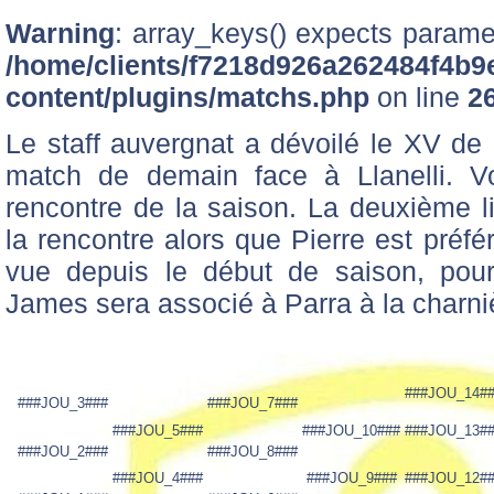
Warning
: array_keys() expects paramet
/home/clients/f7218d926a262484f4b9
content/plugins/matchs.php
on line
2
Le staff auvergnat a dévoilé le XV de 
match de demain face à Llanelli. V
rencontre de la saison. La deuxième 
la rencontre alors que Pierre est préfé
vue depuis le début de saison, pour
James sera associé à Parra à la charni
###JOU_14#
###JOU_3###
###JOU_7###
###JOU_5###
###JOU_10###
###JOU_13#
###JOU_2###
###JOU_8###
###JOU_4###
###JOU_9###
###JOU_12#