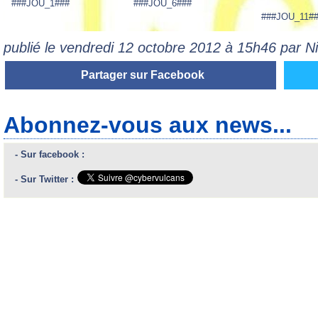
###JOU_1###
###JOU_6###
###JOU_11#
publié le vendredi 12 octobre 2012 à 15h46 par 
Partager sur Facebook
Abonnez-vous aux news...
- Sur facebook :
- Sur Twitter :