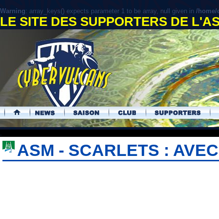
Warning
: array_keys() expects parameter 1 to be array, null given in
/home/c
LE SITE DES SUPPORTERS DE L'
.
ASM - SCARLETS : AVE