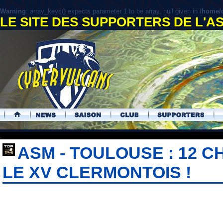
Warning
: array_keys() expects parameter 1 to be array, null given in
/home/c
LE SITE DES SUPPORTERS DE L'
.
ASM - TOULOUSE : 12
LE XV CLERMONTOIS !