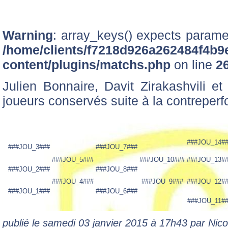
Warning
: array_keys() expects paramet
/home/clients/f7218d926a262484f4b9
content/plugins/matchs.php
on line
2
Julien Bonnaire, Davit Zirakashvili et
joueurs conservés suite à la contrepe
###JOU_14#
###JOU_3###
###JOU_7###
###JOU_5###
###JOU_10###
###JOU_13#
###JOU_2###
###JOU_8###
###JOU_4###
###JOU_9###
###JOU_12#
###JOU_1###
###JOU_6###
###JOU_11#
publié le samedi 03 janvier 2015 à 17h43 par Ni