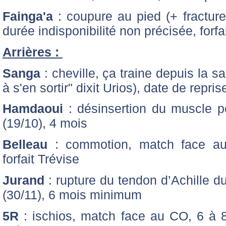
Fainga'a
: coupure au pied (+ fracture
durée indisponibilité non précisée, forf
Arrières :
Sanga
: cheville, ça traine depuis la s
à s'en sortir" dixit Urios), date de repri
Hamdaoui
: désinsertion du muscle p
(19/10), 4 mois
Belleau
: commotion, match face a
forfait Trévise
Jurand
: rupture du tendon d’Achille d
(30/11), 6 mois minimum
5R
: ischios, match face au CO, 6 à 