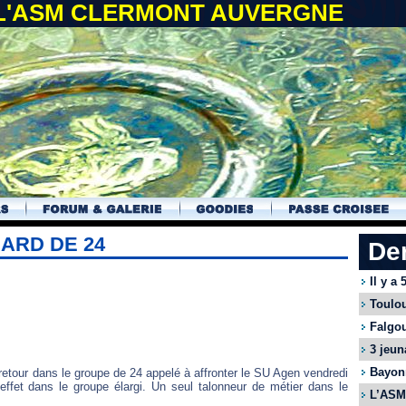
 L'ASM CLERMONT AUVERGNE
ARD DE 24
De
Il y a
Toulou
Falgou
3 jeun
Bayonn
etour dans le groupe de 24 appelé à affronter le SU Agen vendredi
effet dans le groupe élargi. Un seul talonneur de métier dans le
L’ASM 