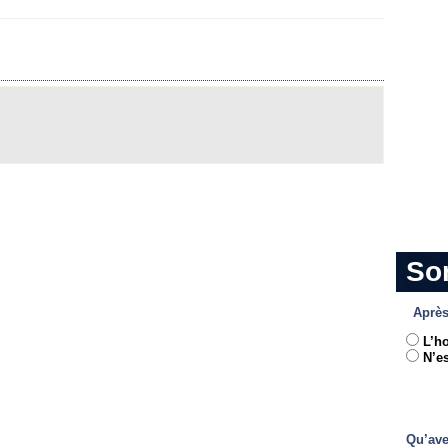
So
Après
L’h
N’es
Qu’ave