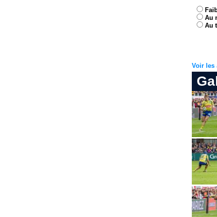
Fai
Au 
Au t
Voir le
Ga