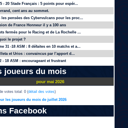
 - 20 Stade Français : 5 points pour espér...
rrand, cent ans au sommet.
 les pensées des Cybervulcans pour les proc...
on de France Honneur il y a 100 ans
ts fermés pour le Racing et de La Rochelle ...
quoi le projet ?
e 31 -18 ASM : 8 défaites en 10 matchs et a...
lleta et Urios : convaincus par l’apport d...
 - 18 ASM : encourageant et frustrant
s joueurs du mois
pour mai 2026
e votes total: 0 (
détail des votes
)
ur les joueurs du mois de juillet 2026
ns Facebook