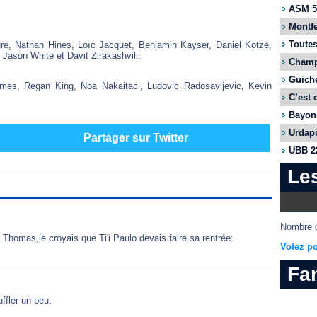
ASM 55
Montfe
Toutes
re, Nathan Hines, Loïc Jacquet, Benjamin Kayser, Daniel Kotze,
Jason White et Davit Zirakashvili.
Champi
Guiche
ames, Regan King, Noa Nakaitaci, Ludovic Radosavljevic, Kevin
C’est 
Bayonn
Urdapi
Partager sur Twitter
UBB 22
Le
Nombre d
 Thomas,je croyais que Ti'i Paulo devais faire sa rentrée:
Votez po
Fa
ffler un peu.