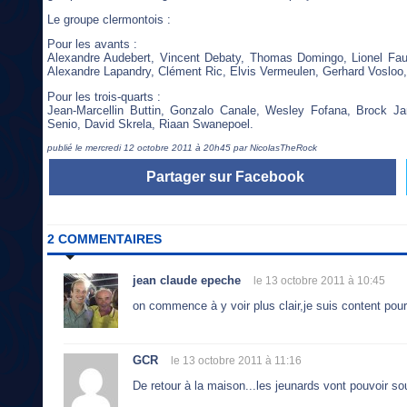
Le groupe clermontois :
Pour les avants :
Alexandre Audebert, Vincent Debaty, Thomas Domingo, Lionel Fau
Alexandre Lapandry, Clément Ric, Elvis Vermeulen, Gerhard Vosloo, 
Pour les trois-quarts :
Jean-Marcellin Buttin, Gonzalo Canale, Wesley Fofana, Brock J
Senio, David Skrela, Riaan Swanepoel.
publié le mercredi 12 octobre 2011 à 20h45 par NicolasTheRock
Partager sur Facebook
2 COMMENTAIRES
jean claude epeche
le 13 octobre 2011 à 10:45
on commence à y voir plus clair,je suis content pour
GCR
le 13 octobre 2011 à 11:16
De retour à la maison...les jeunards vont pouvoir sou