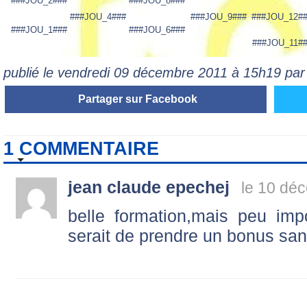
###JOU_2###
###JOU_8###
###JOU_4###
###JOU_9###
###JOU_12#
###JOU_1###
###JOU_6###
###JOU_11#
publié le vendredi 09 décembre 2011 à 15h19 pa
Partager sur Facebook
1 COMMENTAIRE
jean claude epechej
le 10 dé
belle formation,mais peu imp
serait de prendre un bonus san