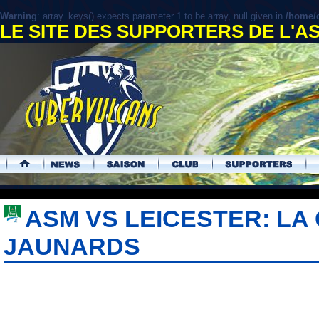
Warning
: array_keys() expects parameter 1 to be array, null given in
/home/c
LE SITE DES SUPPORTERS DE L'
.
ASM VS LEICESTER: LA
JAUNARDS