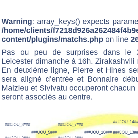
Warning
: array_keys() expects paramet
/home/clients/f7218d926a262484f4b9
content/plugins/matchs.php
on line
2
Pas ou peu de surprises dans le X
Leicester dimanche à 16h. Zirakashvili r
En deuxième ligne, Pierre et Hines se
sera aligné d'entrée et Bonnaire dé
Malzieu et Sivivatu occuperont chacun 
seront associés au centre.
###JOU_14#
###JOU_3###
###JOU_7###
###JOU_5###
###JOU_10###
###JOU_13#