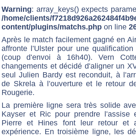
Warning
: array_keys() expects paramet
/home/clients/f7218d926a262484f4b9
content/plugins/matchs.php
on line
2
Après le match facilement gagné en Ai
affronte l'Ulster pour une qualificati
(coup d'envoi à 16h40). Vern Cot
changements et décidé d'aligner un XV 
seul Julien Bardy est reconduit, à l'arr
de Skrela à l'ouverture et le retour d
Rougerie.
La première ligne sera très solide avec
Kayser et Ric pour prendre l'assise
Pierre et Hines font leur retour et 
expérience. En troisième ligne, les 