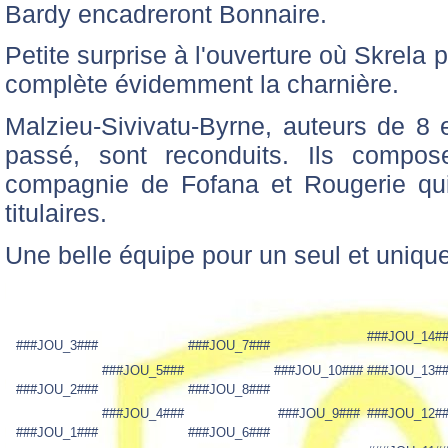
Bardy encadreront Bonnaire.
Petite surprise à l'ouverture où Skrela
complète évidemment la charnière.
Malzieu-Sivivatu-Byrne, auteurs de 8 
passé, sont reconduits. Ils compose
compagnie de Fofana et Rougerie qui 
titulaires.
Une belle équipe pour un seul et unique o
###JOU_14#
###JOU_3###
###JOU_7###
###JOU_5###
###JOU_10###
###JOU_13#
###JOU_2###
###JOU_8###
###JOU_4###
###JOU_9###
###JOU_12#
###JOU_1###
###JOU_6###