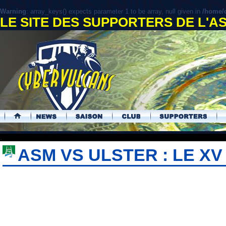
Warning
: array_keys() expects parameter 1 to be array, null given in
/home/c
LE SITE DES SUPPORTERS DE L'
.
ASM VS ULSTER : LE X