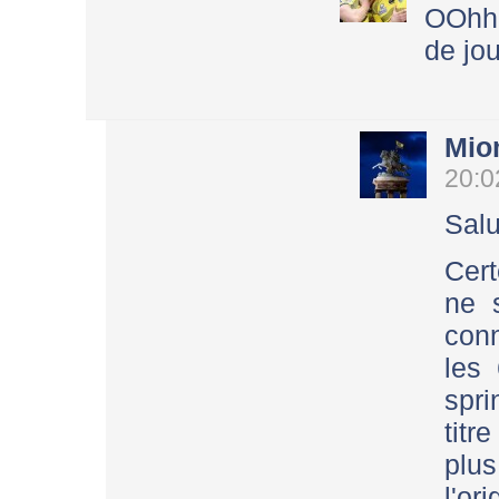
OOhhh
de jou
Mio
20:0
Salu
Cert
ne 
conn
les 
spri
titr
plus
l'or