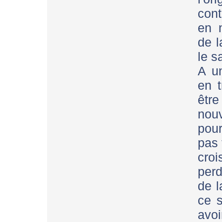
cont
en n
de l
le s
A un
en t
être
nou
pou
pas 
croi
perd
de l
ce s
avoi