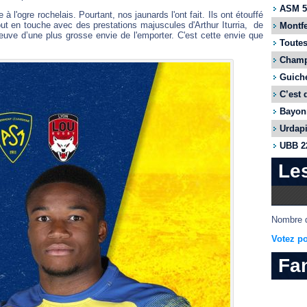
ASM 55
 l'ogre rochelais. Pourtant, nos jaunards l'ont fait. Ils ont étouffé
t en touche avec des prestations majuscules d'Arthur Iturria, de
Montfe
euve d’une plus grosse envie de l'emporter. C'est cette envie que
Toutes
Champi
Guiche
C’est 
Bayonn
Urdapi
UBB 22
Le
Nombre d
Votez po
Fa