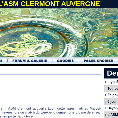
 L'ASM CLERMONT AUVERGNE
De
Il y a
Toulou
Falgou
3 jeun
Bayonn
is, l'ASM Clermont accueille Lyon cette après midi au Marcel-
entrevues lors du match du week-end dernier: une grosse défense,
L’ASM 
remporter la victoire.