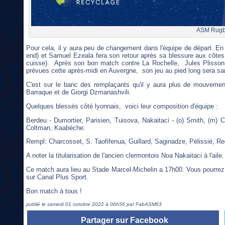
ASM Rug
Pour cela, il y aura peu de changement dans l'équipe de départ. En
end) et Samuel Ezeala fera son retour après sa blessure aux côtes 
cuisse). Après son bon match contre La Rochelle, Jules Plisson 
prévues cette après-midi en Auvergne, son jeu au pied long sera san
C'est sur le banc des remplaçants qu'il y aura plus de mouveme
Barraque et de Giorgi Dzmanashvili.
Quelques blessés côté lyonnais, voici leur composition d'équipe :
Berdeu - Dumortier, Parisien, Tuisova, Nakaitaci - (o) Smith, (m) 
Coltman, Kaabèche.
Rempl: Charcosset, S. Taofifenua, Guillard, Saginadze, Pélissié, R
A noter la titularisation de l'ancien clermontois Noa Nakaitaci à l'aile.
Ce match aura lieu au Stade Marcel-Michelin a 17h00. Vous pourrez é
sur Canal Plus Sport.
Bon match à tous !
publié le samedi 01 octobre 2022 à 06h56 par FabASM63
Partager sur Facebook