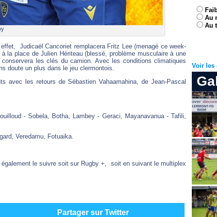
Fai
Au 
Au t
by
 effet, Judicaël Cancoriet remplacera Fritz Lee (menagé ce week-
à la place de Julien Hériteau (blessé, problème musculaire à une
conservera les clés du camion. Avec les conditions climatiques
Voir le
s doute un plus dans le jeu clermontois.
Ga
nts avec les retours de Sébastien Vahaamahina, de Jean-Pascal
Couilloud - Sobela, Botha, Lambey - Geraci, Mayanavanua - Tafili,
egard, Veredamu, Fotuaika.
galement le suivre soit sur Rugby +, soit en suivant le multiplex
Partager sur Twitter