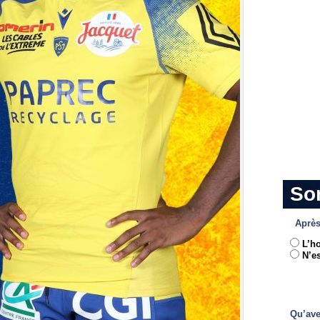
So
Après
L’h
N’es
Qu’ave