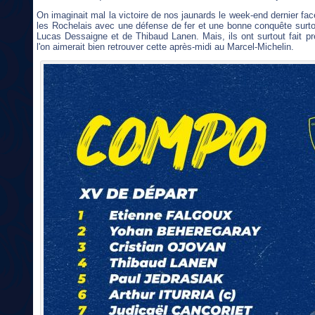
On imaginait mal la victoire de nos jaunards le week-end dernier face à
les Rochelais avec une défense de fer et une bonne conquête surtou
Lucas Dessaigne et de Thibaud Lanen. Mais, ils ont surtout fait pr
l'on aimerait bien retrouver cette après-midi au Marcel-Michelin.