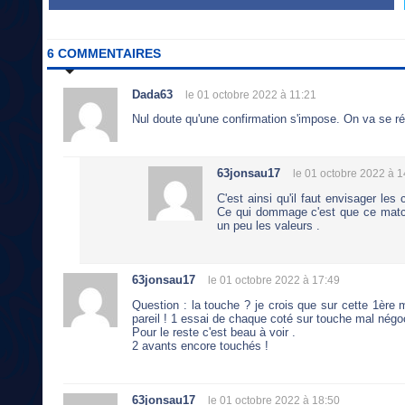
6 COMMENTAIRES
Dada63
le 01 octobre 2022 à 11:21
Nul doute qu'une confirmation s'impose. On va se r
63jonsau17
le 01 octobre 2022 à 1
C'est ainsi qu'il faut envisager les 
Ce qui dommage c'est que ce match 
un peu les valeurs .
63jonsau17
le 01 octobre 2022 à 17:49
Question : la touche ? je crois que sur cette 1ère
pareil ! 1 essai de chaque coté sur touche mal négo
Pour le reste c'est beau à voir .
2 avants encore touchés !
63jonsau17
le 01 octobre 2022 à 18:50