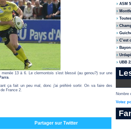
ASM 55
Montfe
Toutes
Champi
Guiche
C’est 
Bayonn
Urdapi
UBB 22
Le
t menée 13 à 6. Le clermontois s'est blessé (au genou?) sur une
Parra
.
nt ça fait un peu mal, donc j'ai préféré sortir. On va faire des
o de France 2.
Nombre d
Votez po
Fa
Partager sur Twitter