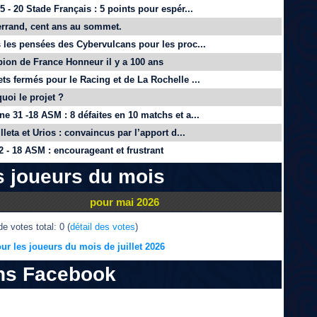
 - 20 Stade Français : 5 points pour espér...
rrand, cent ans au sommet.
 les pensées des Cybervulcans pour les proc...
on de France Honneur il y a 100 ans
ts fermés pour le Racing et de La Rochelle ...
quoi le projet ?
e 31 -18 ASM : 8 défaites en 10 matchs et a...
lleta et Urios : convaincus par l’apport d...
 - 18 ASM : encourageant et frustrant
s joueurs du mois
pour mai 2026
e votes total: 0 (
détail des votes
)
ur les joueurs du mois de juillet 2026
ns Facebook