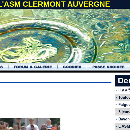
 L'ASM CLERMONT AUVERGNE
De
Il y a
Toulou
Falgou
3 jeun
Bayonn
L’ASM 