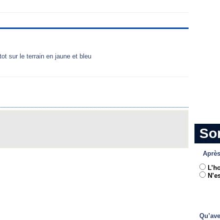
ot sur le terrain en jaune et bleu
So
Après
L’h
N’es
Qu’ave