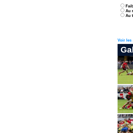
Fai
Au 
Au t
Voir le
Ga