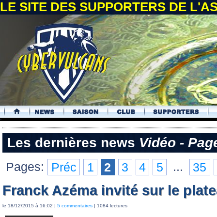
LE SITE DES SUPPORTERS DE L'
.
Les dernières news
Vidéo - Pag
Pages:
Préc
1
2
3
4
5
...
35
Franck Azéma invité sur le plate
le 18/12/2015 à 16:02 |
5 commentaires
| 1084 lectures