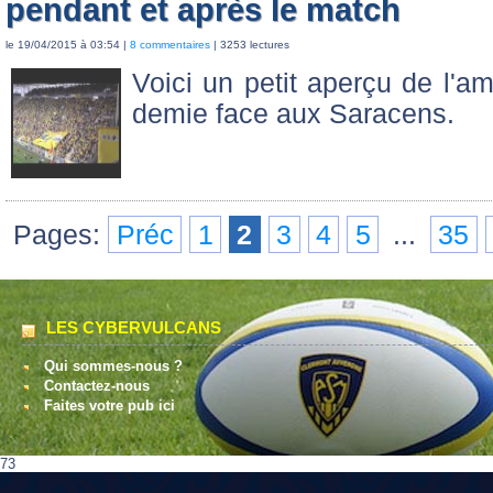
pendant et après le match
le 19/04/2015 à 03:54 |
8 commentaires
| 3253 lectures
Voici un petit aperçu de l'am
demie face aux Saracens.
Pages:
Préc
1
2
3
4
5
...
35
LES CYBERVULCANS
Qui sommes-nous ?
Contactez-nous
Faites votre pub ici
73