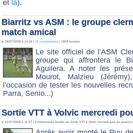
et
là
).
Biarritz vs ASM : le groupe cler
match amical
le 28/07/2009 à 14:04 |
12 commentaires
| 1869 lectures
Le site officiel de l'ASM Cl
groupe qui affrontera le B
Aguilera. A noter les prés
Mourot, Malzieu (Jérémy)
l'occasion de tester les nouvelles rec
Parra, Senio...)
Sortie VTT à Volvic mercredi po
le 21/07/2009 à 11:37 |
Commentaires fermés
sur Sortie VTT à Volvic mercredi pour les joueurs
|
Après avoir monté le Puy d