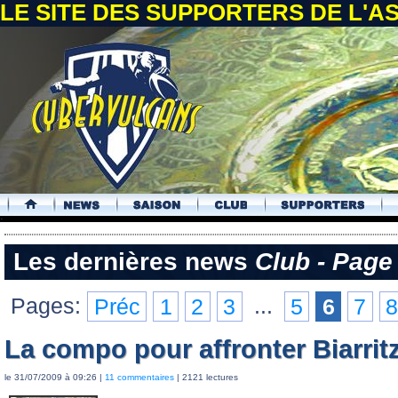
LE SITE DES SUPPORTERS DE L'
.
Les dernières news
Club - Page
Pages:
Préc
1
2
3
...
5
6
7
La compo pour affronter Biarrit
le 31/07/2009 à 09:26 |
11 commentaires
| 2121 lectures