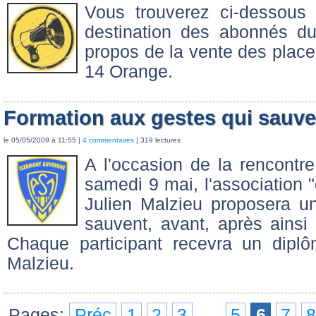
Vous trouverez ci-dessous
destination des abonnés du
propos de la vente des place
14 Orange.
Formation aux gestes qui sau
le 05/05/2009 à 11:55 |
4 commentaires
| 319 lectures
A l'occasion de la rencont
samedi 9 mai, l'association "
Julien Malzieu proposera u
sauvent, avant, après ainsi
Chaque participant recevra un dipl
Malzieu.
Pages:
Préc
1
2
3
...
5
6
7