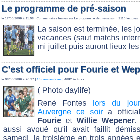
Le programme de pré-saison
le 17/06/2009 à 11:08 |
Commentaires fermés
sur Le programme de pré-saison
| 2115 lectures
La saison est terminée, les j
vacances (sauf matchs intern
mi juillet puis auront lieux l
C'est officiel pour Fourie et We
le 08/06/2009 à 20:37 |
16 commentaires
| 4082 lectures
( Photo daylife)
René Fontes
lors du jou
Auvergne ce soir
a officia
Fourie
et
Willie Wepener
.
aussi avoué qu'il avait faillit démi
samedi, la troisième en trois années e