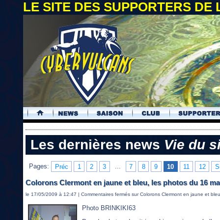
LE SITE DES SUPPORTERS DE
.
Les dernières news
Vie du s
Pages:
Préc
1
2
3
...
7
8
9
10
11
12
S
Colorons Clermont en jaune et bleu, les photos du 16 ma
le 17/05/2009 à 12:47 |
Commentaires fermés
sur Colorons Clermont en jaune et bleu
Photo BRINKIKI63