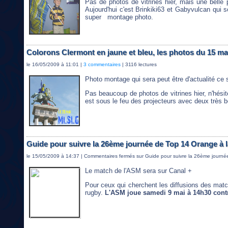
Pas de photos de vitrines hier, mais une belle 
Aujourd'hui c'est Brinkiki63 et Gabyvulcan qui 
super montage photo.
Colorons Clermont en jaune et bleu, les photos du 15 ma
le 16/05/2009 à 11:01 |
3 commentaires
| 3116 lectures
Photo montage qui sera peut être d'actualité ce s
Pas beaucoup de photos de vitrines hier, n'hési
est sous le feu des projecteurs avec deux très
Guide pour suivre la 26ème journée de Top 14 Orange à l
le 15/05/2009 à 14:37 |
Commentaires fermés
sur Guide pour suivre la 26ème journé
Le match de l'ASM sera sur Canal +
Pour ceux qui cherchent les diffusions des mat
rugby.
L'ASM joue samedi 9 mai à 14h30 cont