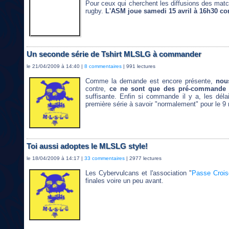
Pour ceux qui cherchent les diffusions des mat
rugby.
L'ASM joue samedi 15 avril à 16h30 co
Un seconde série de Tshirt MLSLG à commander
le 21/04/2009 à 14:40 |
8 commentaires
| 991 lectures
Comme la demande est encore présente,
nou
contre,
ce ne sont que des pré-commande
suffisante. Enfin si commande il y a, les dél
première série à savoir "normalement" pour le 9 
Toi aussi adoptes le MLSLG style!
le 18/04/2009 à 14:17 |
33 commentaires
| 2977 lectures
Les Cybervulcans et l'association "
Passe Crois
finales voire un peu avant.