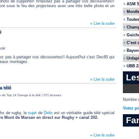
photo de supporter! N'hésitez pas à partager vos découvertes!!
ASM 55
sont sous le feu des projecteurs avec une très belle photo et un
Montfe
Toutes
» Lire la suite
Champi
i
Guiche
C’est 
oir
Bayonn
tez pas à partager vos découvertes!! Aujourd'hui c'est Dec85 qui
Urdapi
 beaux montages.
UBB 22
Le
» Lire la suite
a télé
e de Top 14 Orange à la télé
| 571 lectures
Nombre d
Votez po
chs de rugby, le
sujet
de
Didix
est un véritable guide télé spécial
re Mont de Marsan en direct
sur Rugby + canal 202.
Fa
» Lire la suite