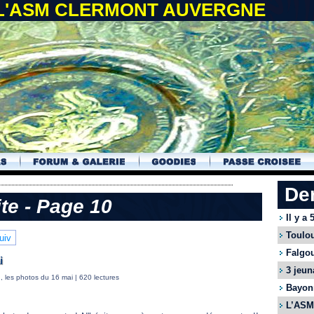
 L'ASM CLERMONT AUVERGNE
De
ite - Page 10
Il y a
Toulou
uiv
Falgou
i
3 jeun
, les photos du 16 mai
| 620 lectures
Bayonn
L’ASM 