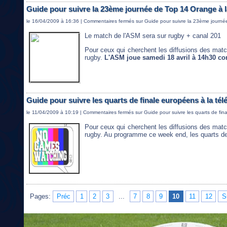
Guide pour suivre la 23ème journée de Top 14 Orange à l
le 16/04/2009 à 16:36 |
Commentaires fermés
sur Guide pour suivre la 23ème journé
Le match de l'ASM sera sur rugby + canal 201
Pour ceux qui cherchent les diffusions des mat
rugby.
L'ASM joue samedi 18 avril à 14h30 con
Guide pour suivre les quarts de finale européens à la tél
le 11/04/2009 à 10:19 |
Commentaires fermés
sur Guide pour suivre les quarts de fin
Pour ceux qui cherchent les diffusions des mat
rugby. Au programme ce week end, les quarts de
Pages:
Préc
1
2
3
...
7
8
9
10
11
12
S