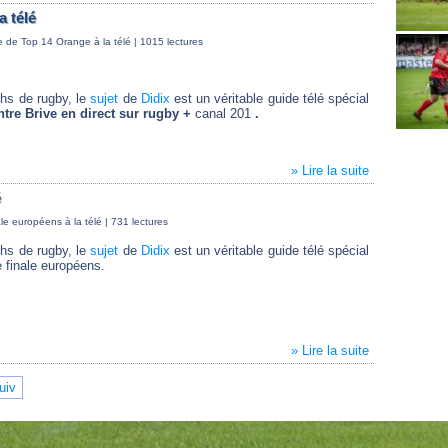
a télé
e de Top 14 Orange à la télé
| 1015 lectures
chs de rugby, le
sujet
de
Didix
est un véritable guide télé spécial
tre Brive en direct sur rugby +
canal 201
.
» Lire la suite
é
ale européens à la télé
| 731 lectures
chs de rugby, le
sujet
de
Didix
est un véritable guide télé spécial
 finale européens.
» Lire la suite
uiv