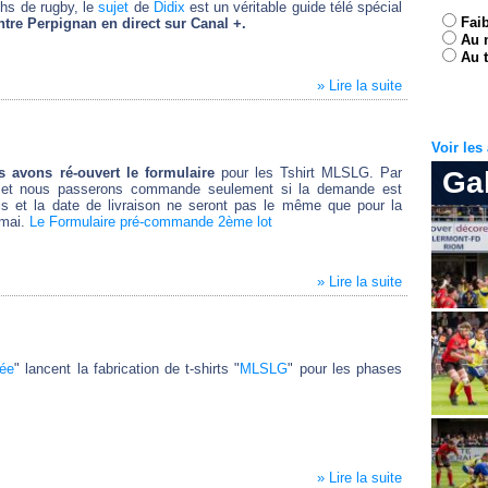
chs de rugby, le
sujet
de
Didix
est un véritable guide télé spécial
Fai
ntre Perpignan en direct
sur Canal +.
Au 
Au t
» Lire la suite
Voir le
s avons ré-ouvert le formulaire
pour les Tshirt MLSLG. Par
Ga
et nous passerons commande seulement si la demande est
ais et la date de livraison ne seront pas le même que pour la
mai.
Le Formulaire pré-commande 2ème lot
» Lire la suite
ée
" lancent la fabrication de t-shirts "
MLSLG
" pour les phases
» Lire la suite