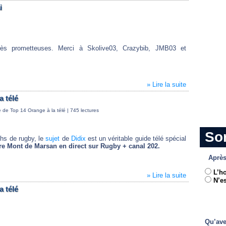
i
rès prometteuses. Merci à Skolive03, Crazybib, JMB03 et
» Lire la suite
a télé
 de Top 14 Orange à la télé
| 745 lectures
So
chs de rugby, le
sujet
de
Didix
est un véritable guide télé spécial
re Mont de Marsan en direct
sur Rugby + canal 202.
Après
L’h
» Lire la suite
N’es
a télé
Qu’ave