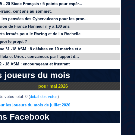
 - 20 Stade Français : 5 points pour espér...
rrand, cent ans au sommet.
 les pensées des Cybervulcans pour les proc...
on de France Honneur il y a 100 ans
ts fermés pour le Racing et de La Rochelle ...
quoi le projet ?
e 31 -18 ASM : 8 défaites en 10 matchs et a...
lleta et Urios : convaincus par l’apport d...
 - 18 ASM : encourageant et frustrant
s joueurs du mois
pour mai 2026
e votes total: 0 (
détail des votes
)
ur les joueurs du mois de juillet 2026
ns Facebook