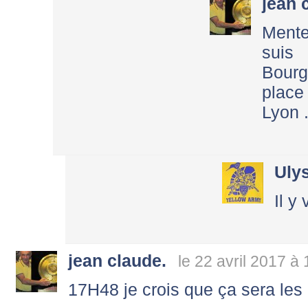
jean 
Menteu
suis 
Bourg
place
Lyon 
Uly
Il y 
jean claude.
le 22 avril 2017 à
17H48 je crois que ça sera les S