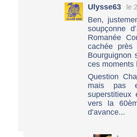
Ulysse63
le 
Ben, justemen
soupçonne d'
Romanée Con
cachée près 
Bourguignon s
ces moments 
Question Cha
mais pas e
superstitieux
vers la 60èm
d'avance...