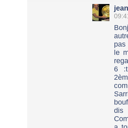
jea
09:4
Bon
autr
pas 
le m
rega
6 :
2è
com
Sar
bou
dis
Comm
a to