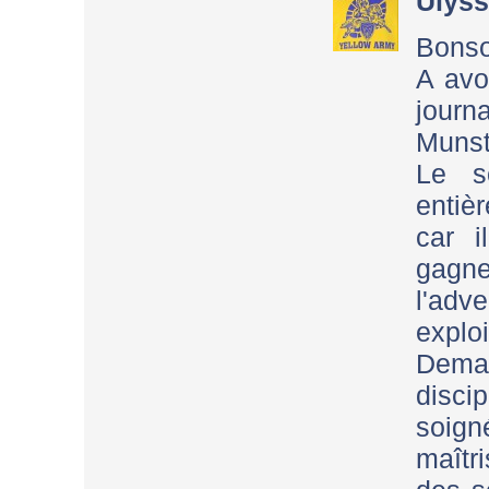
Ulys
Bonso
A avo
journ
Munst
Le s
entiè
car i
gagn
l'adv
exploi
Demai
disc
soig
maîtr