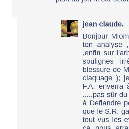
jean claude.
Bonjour Miom
ton analyse ,
,enfin sur l'a
soulignes ir
blessure de M
claquage ); j
F.A. enverra
.....pas sûr d
à Deflandre po
que le S.R. ga
tout vus les 
ça nous arra