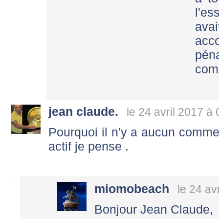
l'es
avai
acco
péna
com
jean claude.
le 24 avril 2017 à
Pourquoi il n'y a aucun commen
actif je pense .
miomobeach
le 24 av
Bonjour Jean Claude,