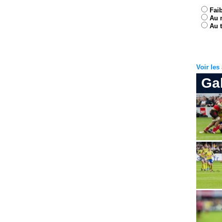
Fai
Au 
Au t
Voir le
Ga