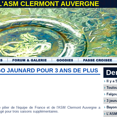
 L'ASM CLERMONT AUVERGNE
O JAUNARD POUR 3 ANS DE PLUS
De
Il y a
Toulou
Falgou
3 jeun
Bayonn
 pilier de l'équipe de France et de l'ASM Clermont Auvergne a
agé pour trois saisons supplémentaires.
L’ASM 