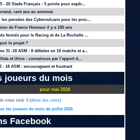
 - 20 Stade Français : 5 points pour espér...
rrand, cent ans au sommet.
 les pensées des Cybervulcans pour les proc...
on de France Honneur il y a 100 ans
ts fermés pour le Racing et de La Rochelle ...
quoi le projet ?
e 31 -18 ASM : 8 défaites en 10 matchs et a...
lleta et Urios : convaincus par l’apport d...
 - 18 ASM : encourageant et frustrant
s joueurs du mois
pour mai 2026
e votes total: 0 (
détail des votes
)
ur les joueurs du mois de juillet 2026
ns Facebook