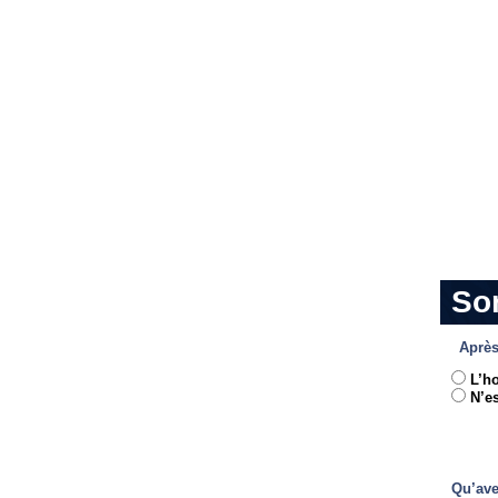
So
Après
L’h
N’es
Qu’ave