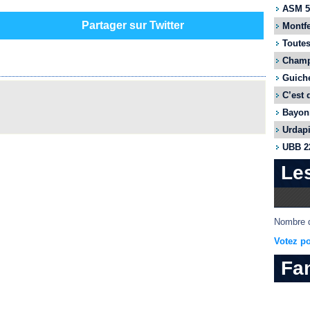
ASM 55
Partager sur Twitter
Montfe
Toutes
Champi
Guiche
C’est 
Bayonn
Urdapi
UBB 22
Le
Nombre d
Votez po
Fa