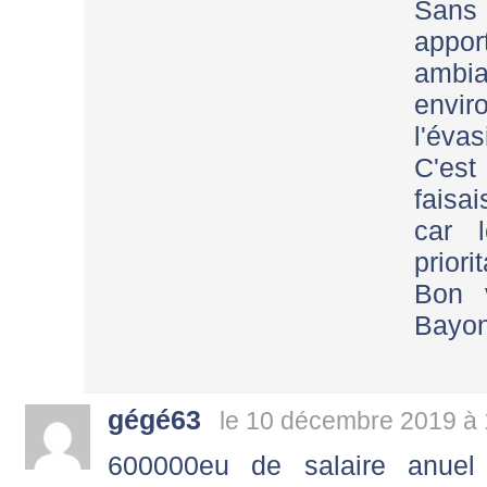
Sans 
appo
ambi
envir
l'évas
C'est
fais
car 
priori
Bon 
Bayon
gégé63
le 10 décembre 2019 à 
600000eu de salaire anuel