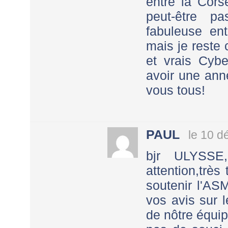
entre la Cors
peut-être p
fabuleuse en
mais je reste 
et vrais Cyb
avoir une ann
vous tous!
PAUL
le 10 
bjr ULYSSE,
attention,très
soutenir l'AS
vos avis sur 
de nôtre équip