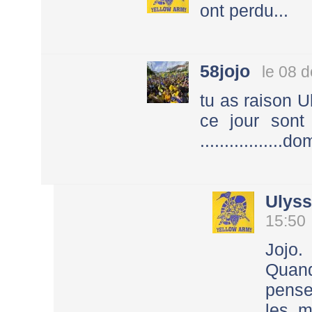
ont perdu...
58jojo
le 08 
tu as raison 
ce jour sont
.................do
Ulys
15:50
Jojo.
Quand
pense
les m