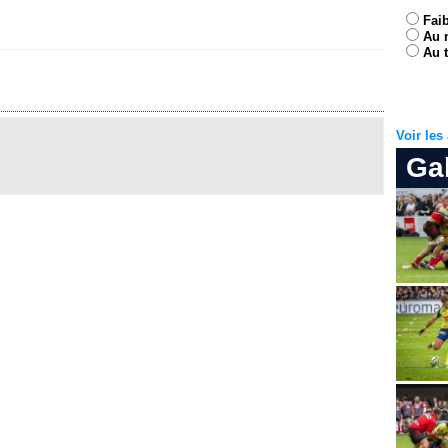
Fai
Au 
Au t
Voir le
Ga