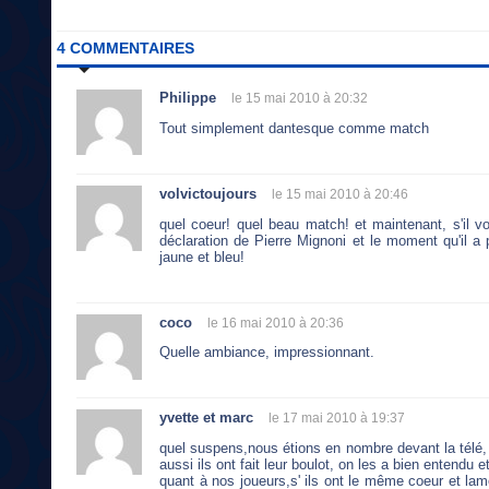
4 COMMENTAIRES
Philippe
le 15 mai 2010 à 20:32
Tout simplement dantesque comme match
volvictoujours
le 15 mai 2010 à 20:46
quel coeur! quel beau match! et maintenant, s'il vo
déclaration de Pierre Mignoni et le moment qu'il 
jaune et bleu!
coco
le 16 mai 2010 à 20:36
Quelle ambiance, impressionnant.
yvette et marc
le 17 mai 2010 à 19:37
quel suspens,nous étions en nombre devant la télé, j
aussi ils ont fait leur boulot, on les a bien entendu 
quant à nos joueurs,s' ils ont le même coeur et la