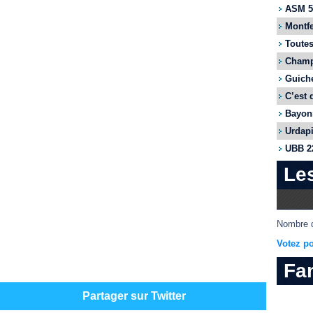
ASM 55
Montfe
Toutes
Champi
Guiche
C’est 
Bayonn
Urdapi
UBB 22
Le
Nombre d
Votez po
Fa
Partager sur Twitter