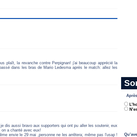
us plaît, la revanche contre Perpignan! j'ai beaucoup apprécié la
a passé dans les bras de Mario Ledesma après le match: allez les
So
Après
L’h
N’es
e dis aussi bravo aux supporters qui ont pu aller les soutenir, eux
et on a chanté avec eux!
Qu’ave
même envie le 29 mai ,personne ne les arrêtera; même pas l'usap !