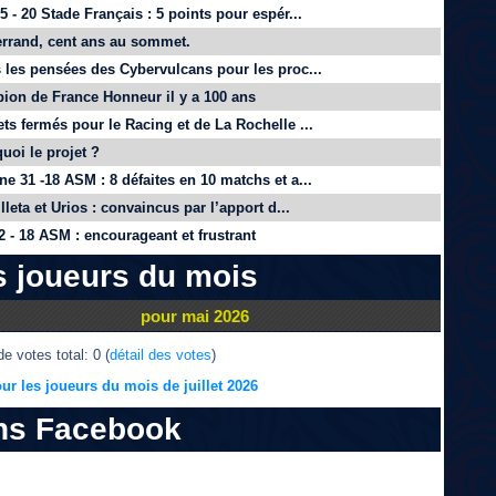
 - 20 Stade Français : 5 points pour espér...
rrand, cent ans au sommet.
 les pensées des Cybervulcans pour les proc...
on de France Honneur il y a 100 ans
ts fermés pour le Racing et de La Rochelle ...
quoi le projet ?
e 31 -18 ASM : 8 défaites en 10 matchs et a...
lleta et Urios : convaincus par l’apport d...
 - 18 ASM : encourageant et frustrant
s joueurs du mois
pour mai 2026
e votes total: 0 (
détail des votes
)
ur les joueurs du mois de juillet 2026
ns Facebook