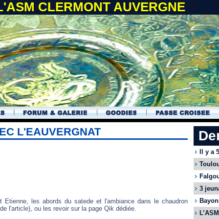
 L'ASM CLERMONT AUVERGNE
VEC L'EAUVERGNAT
De
Il y a
Toulou
Falgou
3 jeun
Bayonn
nt Etienne, les abords du satede et l'ambiance dans le chaudron
e l'article), ou les revoir sur la page Qik dédiée.
L’ASM 