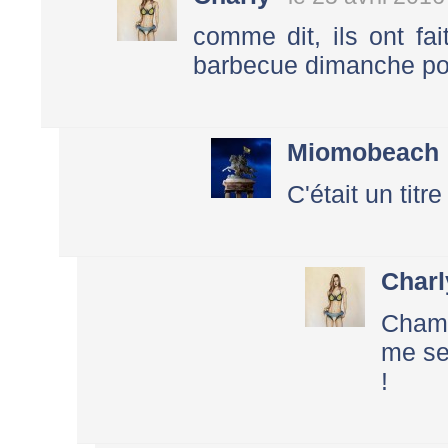
comme dit, ils ont fai
barbecue dimanche pour 
Miomobeach
C'était un titr
Charl
Champ
me se
!