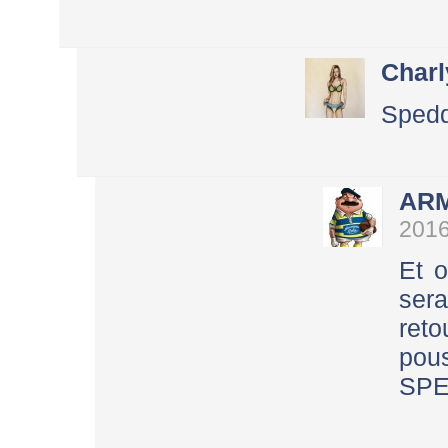
Charl
Spedd
AR
2016
Et o
ser
ret
pou
SPE