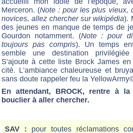
accueilli mon idole de l'époque, a
Merceron. (
Note : pour les plus vieux,
novices, allez chercher sur wikipédia
).
des jeunes en manque de temps de jeu
Gourdon notamment. (
Note : pour dir
toujours pas compris
). Un temps ent
semble une destination privilégiée
S'ajoute à cette liste Brock James en
cité. L'ambiance chaleureuse et bruy
sans doute rappeler feu la YellowArmy
En attendant, BROCK, rentre à la
bouclier à aller chercher.
SAV :
pour toutes réclamations con