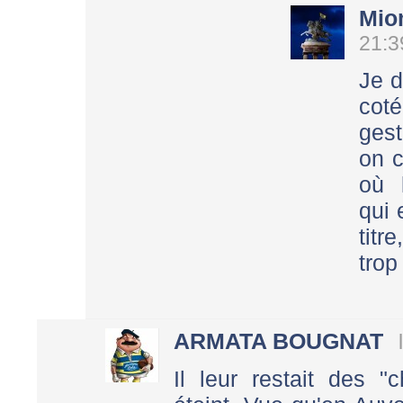
Mio
21:3
Je d
cot
ges
on c
où l
qui 
titr
trop
ARMATA BOUGNAT
Il leur restait des "