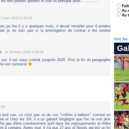
s bon joueurs quittent le club ou presque alors ...............
Fai
Au 
Au t
17 mars 2016 à 16:09
ais pu lire il y a quelques mois, il devait rempiler pour 4 années
ais je ne sais pas si la prolongation de contrat a été rendue
Voir le
Ga
m
le 18 mars 2016 à 00:59
 oui, il est sous contrat jusqu'en 2020. D'où la fin du paragraphe
 lui est consacré
7:56
n tout cas, ce n'est pas un de ces "coffres à ballons" comme en
ne et chez les 3/4, il a un gabarit longiligne que l'on ne voit plus
che pas d'être constamment actif dans les regroupements et d'être
t à certains. Après tout, il n'a que 27 ans et Noves qui est un fin