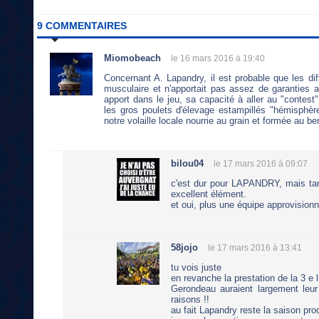
9 COMMENTAIRES
Miomobeach
le 16 mars 2016 à 19:40
Concernant A. Lapandry, il est probable que les di
musculaire et n'apportait pas assez de garanties 
apport dans le jeu, sa capacité à aller au "contest
les gros poulets d'élevage estampillés "hémisphè
notre volaille locale nourrie au grain et formée au ber
bilou04
le 17 mars 2016 à 09:07
c'est dur pour LAPANDRY, mais tan
excellent élément.
et oui, plus une équipe approvision
58jojo
le 17 mars 2016 à 13:41
tu vois juste
en revanche la prestation de la 3 e
Gerondeau auraient largement leur
raisons !!
au fait Lapandry reste la saison pr