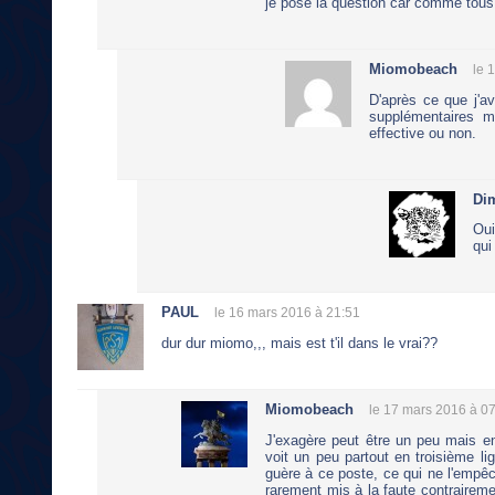
je pose la question car comme tous le
Miomobeach
le 
D'après ce que j'av
supplémentaires m
effective ou non.
Di
Oui
qui
PAUL
le 16 mars 2016 à 21:51
dur dur miomo,,, mais est t'il dans le vrai??
Miomobeach
le 17 mars 2016 à 0
J'exagère peut être un peu mais e
voit un peu partout en troisième lig
guère à ce poste, ce qui ne l'empê
rarement mis à la faute contrairemen