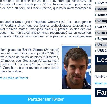
le retour en force de Brock James à l'ouverture, que vous avez élu
ASM 55
. Inexplicablement ignoré par le XV de France année après année,
omme de base du pack de Franck Azéma, que vous avez récompensé
Montfe
Toutes
Champi
ance
Daniel Kotze
(14) et
Raphaël Chaume
(8), tous deux garants
M. Certains disent que des fouilles archéologiques toujours sans
Guiche
rnier mauvais match. Infatigable plaqueur, premier soutien des 3/4,
haque match un travail phénoménal, récompensé par un essai lors
C’est 
ui faire confiance pour continuer à ne pas nous décevoir jusqu'en
Bayonn
Urdapi
 1ère place de
Brock James
(24 votes)
UBB 22
ns ont en effet illuminé le jeu de l'ASM
en
alette à base de coups de pieds millimétrés,
Le
e 24 mètres pour Sébastien Vahaamahina à
i retrouvé le niveau qu'on lui a connu l'an
it à Grenoble, nous le reverrons sans doute
mplète le podium.
Nombre d
s du Mois de février
Votez po
Fa
Partager sur Twitter