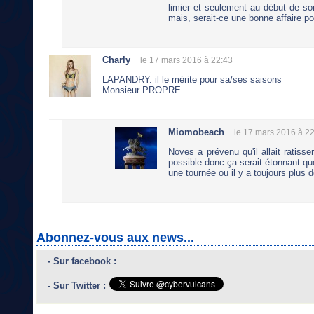
limier et seulement au début de son
mais, serait-ce une bonne affaire p
Charly
le 17 mars 2016 à 22:43
LAPANDRY. il le mérite pour sa/ses saisons
Monsieur PROPRE
Miomobeach
le 17 mars 2016 à 2
Noves a prévenu qu'il allait ratisse
possible donc ça serait étonnant que
une tournée ou il y a toujours plus
Abonnez-vous aux news...
- Sur facebook :
- Sur Twitter :