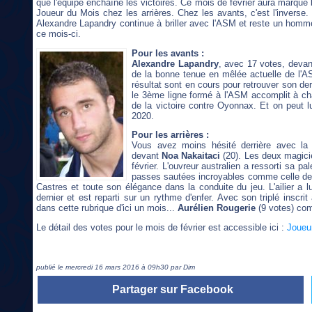
que l'équipe enchaîne les victoires. Ce mois de février aura marqué 
Joueur du Mois chez les arrières. Chez les avants, c'est l'inverse
Alexandre Lapandry continue à briller avec l'ASM et reste un h
ce mois-ci.
Pour les avants :
Alexandre Lapandry
, avec 17 votes, dev
de la bonne tenue en mêlée actuelle de l'AS
résultat sont en cours pour retrouver son de
le 3ème ligne formé à l'ASM accomplit à c
de la victoire contre Oyonnax. Et on peut l
2020.
Pour les arrières :
Vous avez moins hésité derrière avec la
devant
Noa Nakaitaci
(20). Les deux magicie
février. L'ouvreur australien a ressorti sa p
passes sautées incroyables comme celle d
Castres et toute son élégance dans la conduite du jeu. L'ailier a lu
dernier et est reparti sur un rythme d'enfer. Avec son triplé inscr
dans cette rubrique d'ici un mois...
Aurélien Rougerie
(9 votes) co
Le détail des votes pour le mois de février est accessible ici :
Joueur
publié le mercredi 16 mars 2016 à 09h30 par Dim
Partager sur Facebook