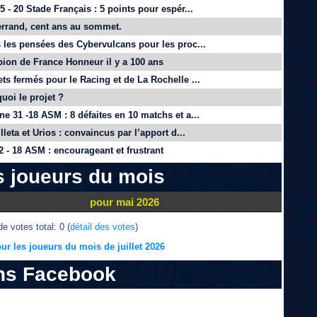
 - 20 Stade Français : 5 points pour espér...
rrand, cent ans au sommet.
 les pensées des Cybervulcans pour les proc...
on de France Honneur il y a 100 ans
ts fermés pour le Racing et de La Rochelle ...
quoi le projet ?
e 31 -18 ASM : 8 défaites en 10 matchs et a...
lleta et Urios : convaincus par l’apport d...
 - 18 ASM : encourageant et frustrant
s joueurs du mois
pour mai 2026
e votes total: 0 (
détail des votes
)
ur les joueurs du mois de juillet 2026
ns Facebook