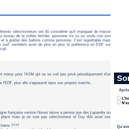
fférents sélectionneurs ont dû considérer qu'il manquait de masse
au niveau de la mêlée fermée, personne n'a su ou voulu voir son
" et à gratter des ballons comme personne. C'est regrettable mais
re sud" semblent avoir de plus en plus la préférence en EDF sur
cail.
t mieux pour l'ASM qui ne se voit pas privé périodiquement d'un
So
ne l'EDF, plus elle s'appauvrit dans ses propres matchs.
Après
L’h
N’es
 ligne française version Noves laisse a penser que des Lapandry ou
 place mais je ne suis pas sélectionneur et Guy doit avoir ses
ochaine ????
Qu’ave