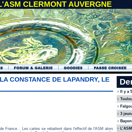
 L'ASM CLERMONT AUVERGNE
 LA CONSTANCE DE LAPANDRY, LE
De
Il y a
Toulou
Falgou
3 jeun
Bayonn
L’ASM 
e France... Les cartes se rebattent dans l'effectif de l'ASM alors