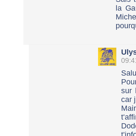
la Ga
Mich
pourqu
Uly
09:4
Sal
Pour
sur 
car 
Mai
t'a
Dod
t'in