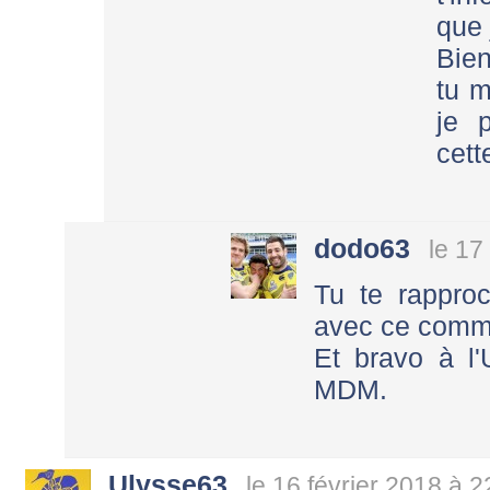
que 
Bien
tu m
je 
cett
dodo63
le 17
Tu te rapproc
avec ce comm
Et bravo à l'
MDM.
Ulysse63
le 16 février 2018 à 2