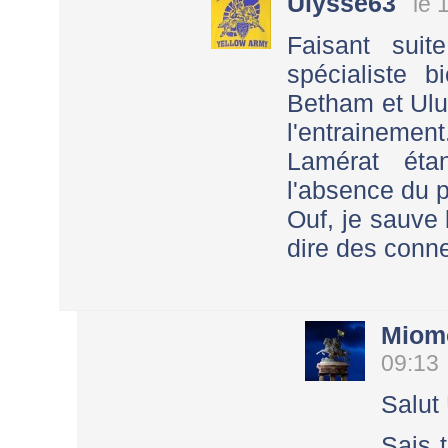
Ulysse63
le 
Faisant suit
spécialiste 
Betham et Ulug
l'entrainement
Lamérat éta
l'absence du p
Ouf, je sauve 
dire des conn
Miom
09:13
Salut
Sais t