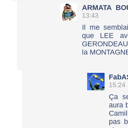
ARMATA BO
13:43
Il me sembla
que LEE ava
GERONDEAU je
la MONTAGNE 
FabA
15:24
Ça se
aura 
Cami
pas b