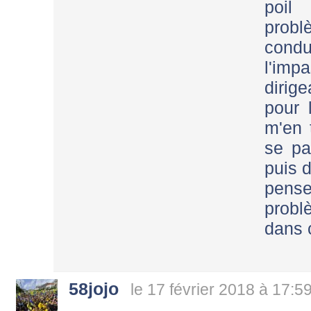
poil
prob
cond
l'im
dirig
pour 
m'en 
se pa
puis d
pens
probl
dans 
58jojo
le 17 février 2018 à 17:5