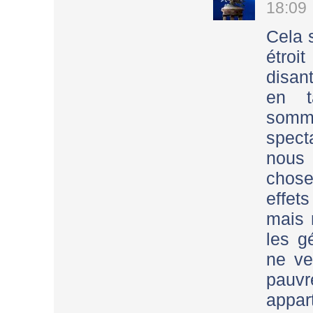
18:09
Cela 
étroi
disan
en t
somm
spec
nous 
chos
effet
mais 
les g
ne ve
pauvr
appar