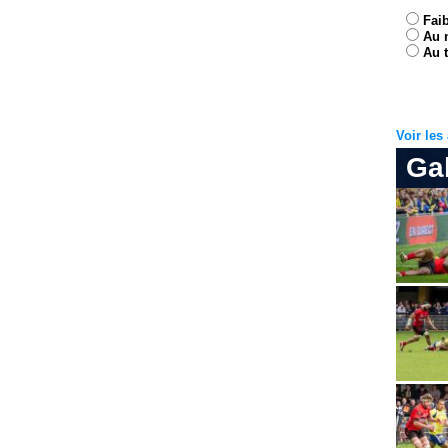
Fai
Au 
Au t
Voir le
Ga