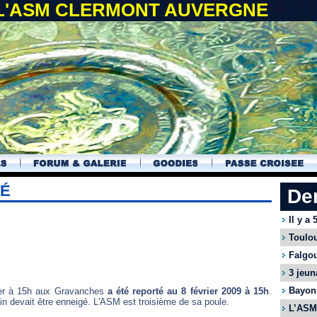
 L'ASM CLERMONT AUVERGNE
TÉ
De
Il y a
Toulou
Falgou
3 jeun
Bayonn
hier à 15h aux Gravanches
a été reporté au 8 février 2009 à 15h
.
rrain devait être enneigé. L'ASM est troisième de sa poule.
L’ASM 