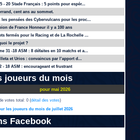
 - 20 Stade Français : 5 points pour espér...
rrand, cent ans au sommet.
 les pensées des Cybervulcans pour les proc...
on de France Honneur il y a 100 ans
ts fermés pour le Racing et de La Rochelle ...
quoi le projet ?
e 31 -18 ASM : 8 défaites en 10 matchs et a...
lleta et Urios : convaincus par l’apport d...
 - 18 ASM : encourageant et frustrant
s joueurs du mois
pour mai 2026
e votes total: 0 (
détail des votes
)
ur les joueurs du mois de juillet 2026
ns Facebook