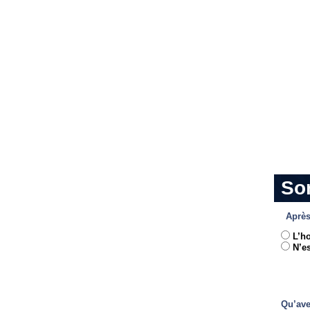
So
Après
L’h
N’es
Qu’ave