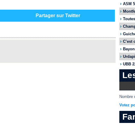
ASM 55
Montfe
Partager sur Twitter
Toutes
Champi
Guiche
C’est 
Bayonn
Urdapi
UBB 22
Le
Nombre d
Votez po
Fa