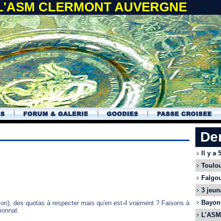
 L'ASM CLERMONT AUVERGNE
De
Il y a
Toulou
Falgou
3 jeun
Bayonn
on), des quotas à respecter mais qu'en est-il vraiment ? Faisons à
ionnat.
L’ASM 