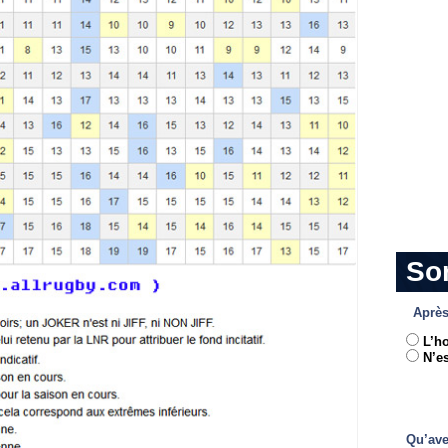
So
Après
L’h
N’es
Qu’ave