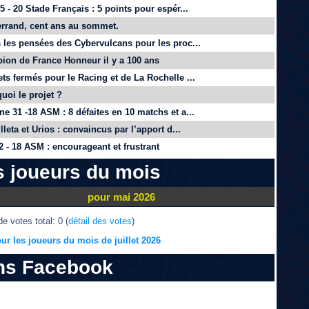
 - 20 Stade Français : 5 points pour espér...
rrand, cent ans au sommet.
 les pensées des Cybervulcans pour les proc...
on de France Honneur il y a 100 ans
ts fermés pour le Racing et de La Rochelle ...
quoi le projet ?
e 31 -18 ASM : 8 défaites en 10 matchs et a...
lleta et Urios : convaincus par l’apport d...
 - 18 ASM : encourageant et frustrant
s joueurs du mois
pour mai 2026
e votes total: 0 (
détail des votes
)
ur les joueurs du mois de juillet 2026
ns Facebook