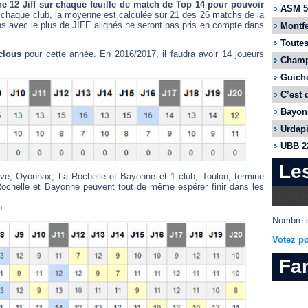
e 12 Jiff sur chaque feuille de match de Top 14 pour pouvoir
ASM 55
 chaque club, la moyenne est calculée sur 21 des 26 matchs de la
s avec le plus de JIFF alignés ne seront pas pris en compte dans
Montfe
Toutes
clous
pour cette année. En 2016/2017, il faudra avoir 14 joueurs
Champi
Guiche
C’est 
Bayonn
Urdapi
UBB 22
Le
rive, Oyonnax, La Rochelle et Bayonne et 1 club, Toulon, termine
 Rochelle et Bayonne peuvent tout de même espérer finir dans les
o.
Nombre d
Votez po
Fa