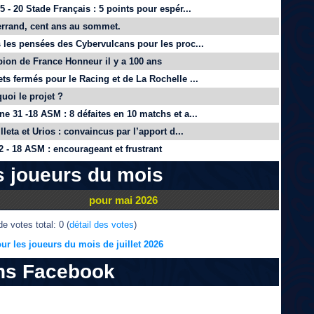
 - 20 Stade Français : 5 points pour espér...
rrand, cent ans au sommet.
 les pensées des Cybervulcans pour les proc...
on de France Honneur il y a 100 ans
ts fermés pour le Racing et de La Rochelle ...
quoi le projet ?
e 31 -18 ASM : 8 défaites en 10 matchs et a...
lleta et Urios : convaincus par l’apport d...
 - 18 ASM : encourageant et frustrant
s joueurs du mois
pour mai 2026
e votes total: 0 (
détail des votes
)
ur les joueurs du mois de juillet 2026
ns Facebook