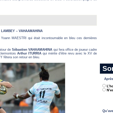
– LAMBEY – VAHAAMAHINA
n Yoann MAESTRI qui était incontournable en bleu ces dernières
autour de
Sébastien VAHAAMAHINA
qui fera office de joueur cadre
 clermontois
Arthur ITURRIA
qui mérite d’être revu avec le XV de
 fêtera son retour en bleu.
So
Après
L’h
N’es
Qu’ave