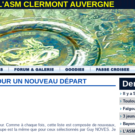
 L'ASM CLERMONT AUVERGNE
POUR UN NOUVEAU DÉPART
De
Il y a
Toulou
Falgou
3 jeun
Bayonn
ur. Comme à chaque fois, cette liste est composée de nouveaux,
 groupe est la même que pour ceux sélectionnés par Guy NOVES. Je
L’ASM 