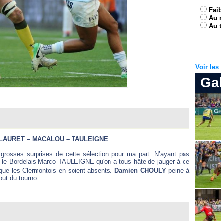
Fai
Au 
Au t
Voir le
Ga
LAURET – MACALOU – TAULEIGNE
rosses surprises de cette sélection pour ma part. N’ayant pas
r le Bordelais Marco TAULEIGNE qu'on a tous hâte de jauger à ce
que les Clermontois en soient absents.
Damien CHOULY
peine à
but du tournoi.