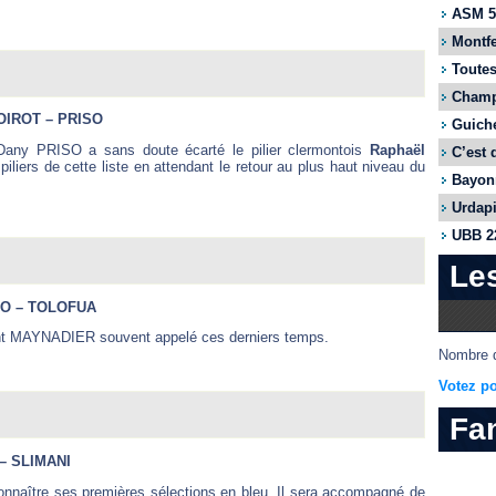
ASM 55
Montfe
Toutes
Champi
OIROT – PRISO
Guiche
s Dany PRISO a sans doute écarté le pilier clermontois
Raphaël
C’est 
iliers de cette liste en attendant le retour au plus haut niveau du
Bayonn
Urdapi
UBB 22
Le
DO – TOLOFUA
ment MAYNADIER souvent appelé ces derniers temps.
Nombre d
Votez po
Fa
– SLIMANI
naître ses premières sélections en bleu. Il sera accompagné de