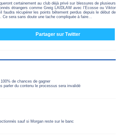
eront certainement au club déjà privé sur blessures de plusieurs
lectionnés étrangers comme Greig LAIDLAW avec l’Ecosse ou Viktor
 faudra récupérer les points bêtement perdus depuis le début de
14. Ce sera sans doute une tache compliquée à faire…
Partager sur Twitter
l a 100% de chances de gagner
 parler du contenu le processus sera invalidé
lectionnés sauf si Morgan reste sur le banc