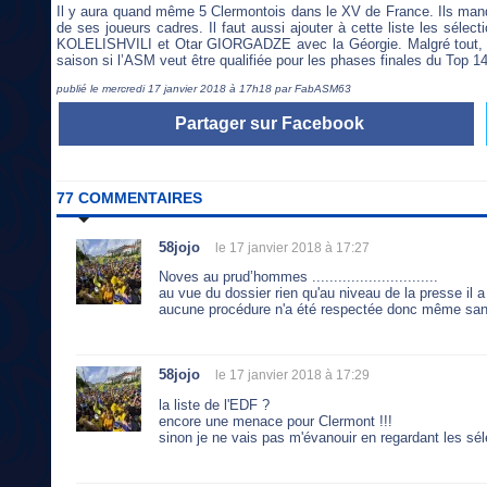
Il y aura quand même 5 Clermontois dans le XV de France. Ils manqu
de ses joueurs cadres. Il faut aussi ajouter à cette liste les sé
KOLELISHVILI et Otar GIORGADZE avec la Géorgie. Malgré tout, il
saison si l’ASM veut être qualifiée pour les phases finales du Top 
publié le mercredi 17 janvier 2018 à 17h18 par FabASM63
Partager sur Facebook
77 COMMENTAIRES
58jojo
le 17 janvier 2018 à 17:27
Noves au prud’hommes .............................
au vue du dossier rien qu'au niveau de la presse i
aucune procédure n'a été respectée donc même sans
58jojo
le 17 janvier 2018 à 17:29
la liste de l'EDF ?
encore une menace pour Clermont !!!
sinon je ne vais pas m'évanouir en regardant les sé