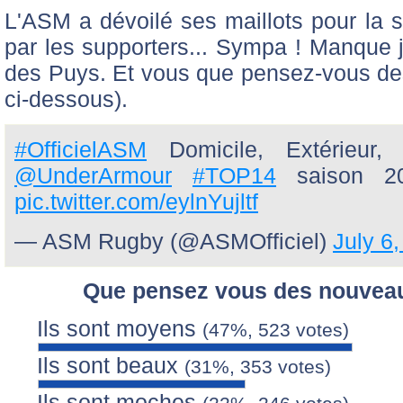
L'ASM a dévoilé ses maillots pour la s
par les supporters... Sympa ! Manque j
des Puys. Et vous que pensez-vous de
ci-dessous).
#OfficielASM
Domicile, Extérieur, 
@UnderArmour
#TOP14
saison 2
pic.twitter.com/eylnYujltf
— ASM Rugby (@ASMOfficiel)
July 6
Que pensez vous des nouveau
Ils sont moyens
(47%, 523 votes)
Ils sont beaux
(31%, 353 votes)
Ils sont moches