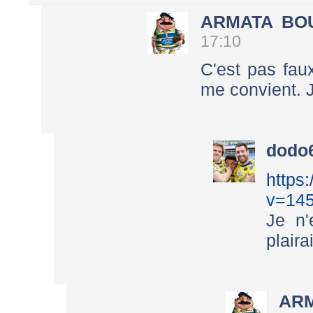
ARMATA BO
17:10
C'est pas fau
me convient. J
dodo
https
v=14
Je n'
plaira
AR