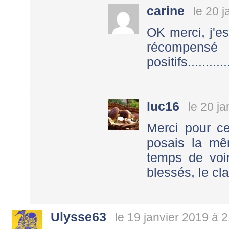
carine
le 20 
OK merci, j'e
récompens
positifs............
luc16
le 20 j
Merci pour ce
posais la mê
temps de voir
blessés, le cl
Ulysse63
le 19 janvier 2019 à 