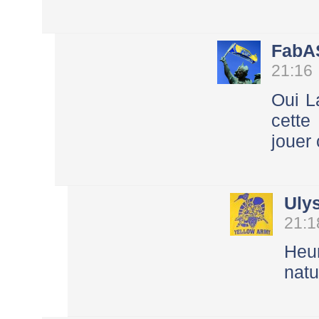
FabA
21:16
Oui L
cette
jouer
Uly
21:1
Heu
natu