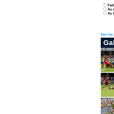
Fai
Au 
Au t
Voir le
Ga