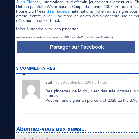
Juan Pienaar
, international sud africain jouant actuellement aux S
Retenu par Jake White pour la Coupe du monde 2007 en France, il a é
Fourie Du Preez .
Isa Nacewa
, international fidjien aurait signé po
arriére, centre, ailier. Il se mord les doigts d'avoir accepté une séle
sélection chez les Black.
Infos à prendre avec des pincettes...
publié le vendredi 26 septembre 2008 à 09h45 par NicolasTheRock
Partager sur Facebook
3 COMMENTAIRES
stef
le 26 septembre 2008 à 14:25
Des pincettes de Midol, c'est des très grosses pinc
mon avis.
Peut-on faire signer un pré contrat 2025 au fils d'Au
Abonnez-vous aux news...