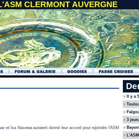
 L'ASM CLERMONT AUVERGNE
De
Il y a
Toulou
Falgou
3 jeun
Bayonn
naar et Isa Nacewa auraient donné leur accord pour rejoindre l'ASM
L’ASM 