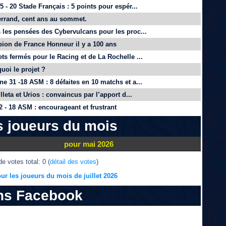
 - 20 Stade Français : 5 points pour espér...
rrand, cent ans au sommet.
 les pensées des Cybervulcans pour les proc...
on de France Honneur il y a 100 ans
ts fermés pour le Racing et de La Rochelle ...
quoi le projet ?
e 31 -18 ASM : 8 défaites en 10 matchs et a...
lleta et Urios : convaincus par l’apport d...
 - 18 ASM : encourageant et frustrant
s joueurs du mois
pour mai 2026
e votes total: 0 (
détail des votes
)
ur les joueurs du mois de juillet 2026
ns Facebook