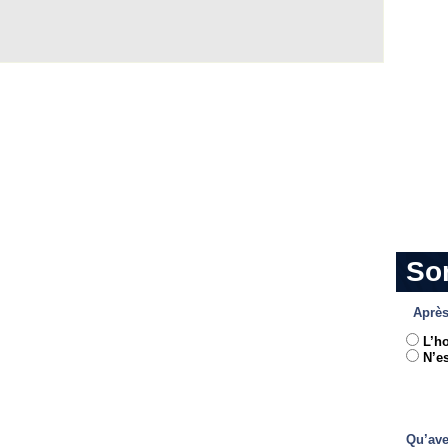
So
Après
L’h
N’es
Qu’ave