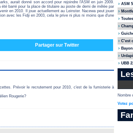
harks, aurait donné son accord pour rejoindre l'ASM en juin 2009.
ASM 55
té barré pour la place de titulaire au poste de demi de mêlée par
ur venir en 2010. Il joue actuellement au Leinster. Nacewa peut jouer
Montfe
ction avec les Fidji en 2003, cela le prive ni plus ni moins que d'une
Toutes
Champi
Guiche
C’est 
Partager sur Twitter
Bayonn
Urdapi
UBB 22
Le
ettes. Prévoir le recrutement pour 2010, c'est de la fumisterie à
Nombre d
rélien Rougerie?
Votez po
Fa