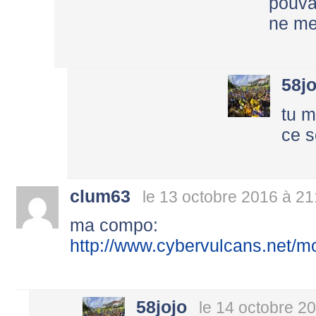
pouva
ne me
58jo
tu m
ce s
clum63
le 13 octobre 2016 à 21
ma compo:
http://www.cybervulcans.net/
58jojo
le 14 octobre 2