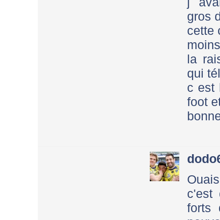
j ava
gros d
cette
moins
la ra
qui té
c est
foot 
bonne
dodo
Ouais
c'est
forts