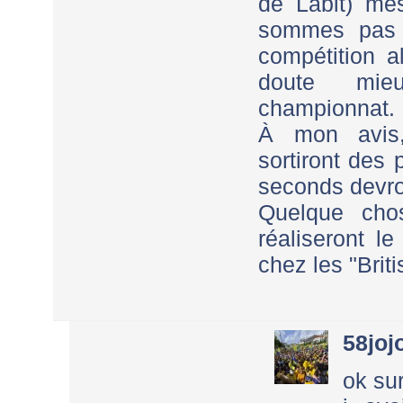
de Labit) me
sommes pas 
compétition 
doute mie
championnat.
À mon avis,
sortiront des 
seconds devron
Quelque cho
réaliseront l
chez les "Briti
58joj
ok su