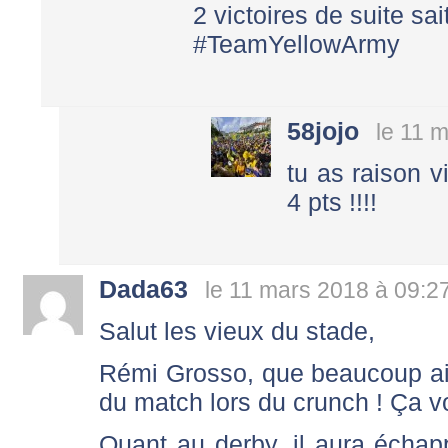
2 victoires de suite sai
#TeamYellowArmy
58jojo
le 11 
tu as raison v
4 pts !!!!
Dada63
le 11 mars 2018 à 09:2
Salut les vieux du stade,
Rémi Grosso, que beaucoup ai
du match lors du crunch ! Ça v
Quant au derby, il aura échapp