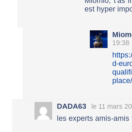
Miomio, t'as i
est hyper impo
Miom
19:38
https
d-eur
qualif
place
DADA63
le 11 mars 2
les experts amis-amis