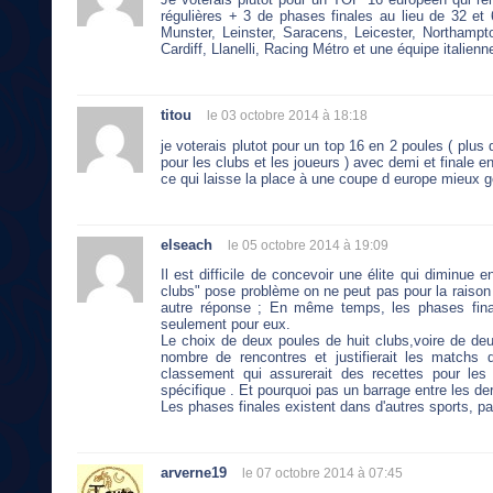
régulières + 3 de phases finales au lieu de 32 et 
Munster, Leinster, Saracens, Leicester, Northampt
Cardiff, Llanelli, Racing Métro et une équipe italienn
titou
le 03 octobre 2014 à 18:18
je voterais plutot pour un top 16 en 2 poules ( plu
pour les clubs et les joueurs ) avec demi et finale 
ce qui laisse la place à une coupe d europe mieux g
elseach
le 05 octobre 2014 à 19:09
Il est difficile de concevoir une élite qui diminue
clubs" pose problème on ne peut pas pour la raison 
autre réponse ; En même temps, les phases final
seulement pour eux.
Le choix de deux poules de huit clubs,voire de deux
nombre de rencontres et justifierait les matchs 
classement qui assurerait des recettes pour les
spécifique . Et pourquoi pas un barrage entre les de
Les phases finales existent dans d'autres sports, p
arverne19
le 07 octobre 2014 à 07:45