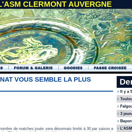
 L'ASM CLERMONT AUVERGNE
NAT VOUS SEMBLE LA PLUS
De
Il y a
Toulou
Falgou
3 jeun
Bayonn
L’ASM 
 nombre de matches joués sera désormais limité à 30 par saison a