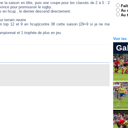
ine la saison en tête, puis une coupe pour les classés de 2 à 5 : 2
Fai
rovince pour promouvoir le rugby.
Au 
és en hcup , le dernier descend directement.
Au t
r terrain neutre
en top 12 et 9 en hcup)contre 38 cette saison (29+9 si je ne me
ampionnat et 1 trophée de plus en jeu
Voir le
Ga