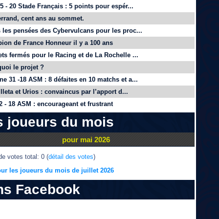
 - 20 Stade Français : 5 points pour espér...
rrand, cent ans au sommet.
 les pensées des Cybervulcans pour les proc...
on de France Honneur il y a 100 ans
ts fermés pour le Racing et de La Rochelle ...
quoi le projet ?
e 31 -18 ASM : 8 défaites en 10 matchs et a...
lleta et Urios : convaincus par l’apport d...
 - 18 ASM : encourageant et frustrant
s joueurs du mois
pour mai 2026
e votes total: 0 (
détail des votes
)
ur les joueurs du mois de juillet 2026
ns Facebook