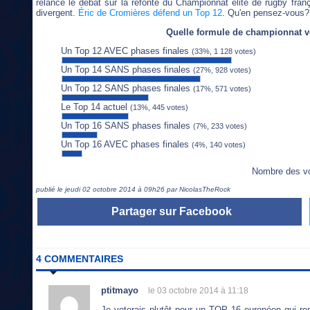
relancé le débat sur la refonte du Championnat élite de rugby fran
divergent.
Éric de Cromières défend un Top 12
. Qu'en pensez-vous?
Quelle formule de championnat v
Un Top 12 AVEC phases finales
(33%, 1 128 votes)
Un Top 14 SANS phases finales
(27%, 928 votes)
Un Top 12 SANS phases finales
(17%, 571 votes)
Le Top 14 actuel
(13%, 445 votes)
Un Top 16 SANS phases finales
(7%, 233 votes)
Un Top 16 AVEC phases finales
(4%, 140 votes)
Nombre des v
publié le jeudi 02 octobre 2014 à 09h26 par NicolasTheRock
Partager sur Facebook
4 COMMENTAIRES
ptitmayo
le 03 octobre 2014 à 11:18
Je voterais plutôt pour un TOP 16 européen qui r