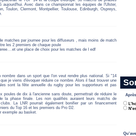
6 aujourd'hui. Avec dans ce championnat les équipes de l'Ulster,
on, Toulon, Clermont, Montpellier, Toulouse, Edinburgh, Ospreys,
e.
s de matches par journee pour les diffuseurs , mais moins de match
entre les 2 premiers de chaque poule
eree....et une place de choix pour les matches de l edf
 en nombre dans un sport que l'on veut rendre plus national. Si "14
So
que je viens d'évoquer réduire ce nombre. Alors il faut trouver une
es sont la fête annuelle du rugby pour les supporteurs et pas
 poules de dix à l'ancienne sans doute, permettrait de réduire le
Après
de la phase finale. Les non qualifiés auraient leurs matchs de
 clubs. La LNR pourrait également bonifier par un financement
L’h
rniers du Top 16 et les premiers du Pro D2.
N’es
ar exemple au basket.
Qu’ave