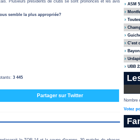
çais. Plusieurs présidents de clubs se sont prononcés et les avis
ASM 55
Montfe
ous semble la plus appropriée?
Toutes
Champi
Guiche
C’est 
Bayonn
Urdapi
UBB 22
Le
otants:
3 445
Partager sur Twitter
Nombre d
Votez po
Fa
emplacerait le TOP 14 et la coupe d'europe. 30 matchs de phases