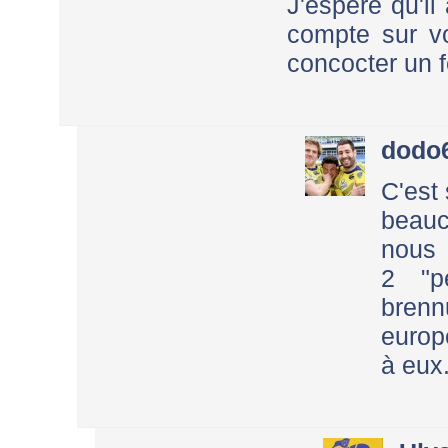
J'espère qu'il 
compte sur vo
concocter un f
dodo
C'est
beauc
nous 
2 "p
bren
europ
à eux