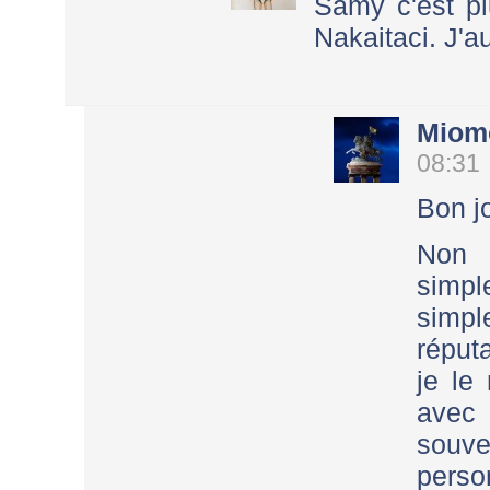
Samy c'est pl
Nakaitaci. J'
Miom
08:31
Bon jo
Non 
simp
simp
réput
je le
avec
souv
perso