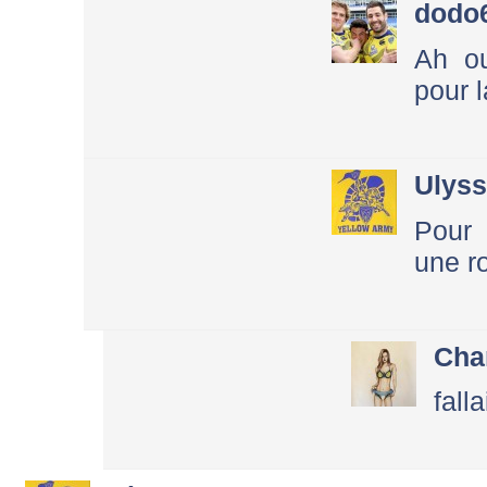
dodo
Ah ou
pour l
Ulys
Pour 
une r
Cha
fall