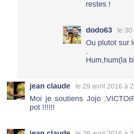
restes !
dodo63
le 30
Ou plutot sur 
.
Hum,hum(la bl
jean claude
le 29 avril 2016 à 
Moi je soutiens Jojo ,VICTOI
pot !!!!!!
jean claude
le 29 avril 2016 à 