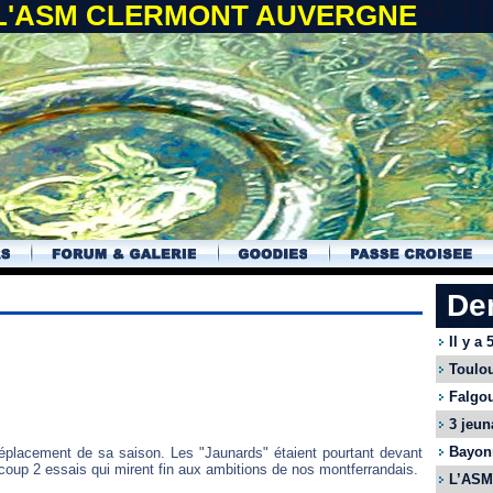
 L'ASM CLERMONT AUVERGNE
De
Il y a
Toulou
Falgou
3 jeun
Bayonn
déplacement de sa saison. Les "Jaunards" étaient pourtant devant
coup 2 essais qui mirent fin aux ambitions de nos montferrandais.
L’ASM 