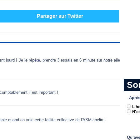
Partager sur Twitter
nt lourd ! Je le répète, prendre 3 essais en 6 minute sur notre aile
So
 comptablement il est important !
Après
L’h
N’es
ble quand on voie cette faillite collective de l'ASMichelin !
Qu’ave