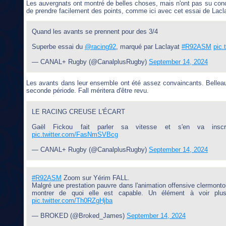
Les auvergnats ont montré de belles choses, mais n'ont pas su conc
de prendre facilement des points, comme ici avec cet essai de Lacl
Quand les avants se prennent pour des 3/4
Superbe essai du
@racing92
, marqué par Laclayat
#R92ASM
pic.
— CANAL+ Rugby (@CanalplusRugby)
September 14, 2024
Les avants dans leur ensemble ont été assez convaincants. Belleau a
seconde période. Fall méritera d'être revu.
LE RACING CREUSE L'ÉCART
Gaël Fickou fait parler sa vitesse et s'en va inscri
pic.twitter.com/FasNmSVBcg
— CANAL+ Rugby (@CanalplusRugby)
September 14, 2024
#R92ASM
Zoom sur Yérim FALL.
Malgré une prestation pauvre dans l'animation offensive clermontoi
montrer de quoi elle est capable. Un élément à voir plus 
pic.twitter.com/Th0RZgHjba
— BROKED (@Broked_James)
September 14, 2024