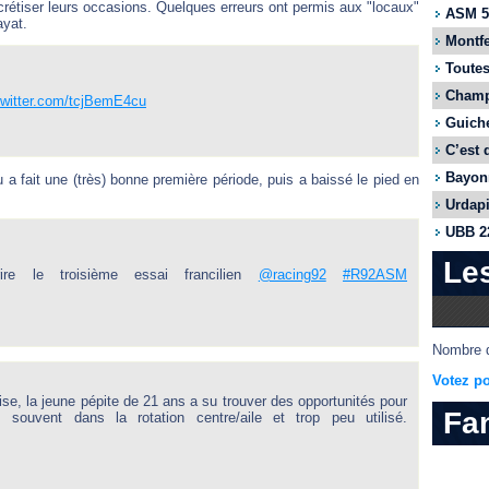
rétiser leurs occasions. Quelques erreurs ont permis aux "locaux"
ASM 55
ayat.
Montfe
Toutes
Champi
twitter.com/tcjBemE4cu
Guiche
C’est 
Bayonn
 fait une (très) bonne première période, puis a baissé le pied en
Urdapi
UBB 22
Le
re le troisième essai francilien
@racing92
#R92ASM
Nombre d
Votez po
se, la jeune pépite de 21 ans a su trouver des opportunités pour
Fa
souvent dans la rotation centre/aile et trop peu utilisé.