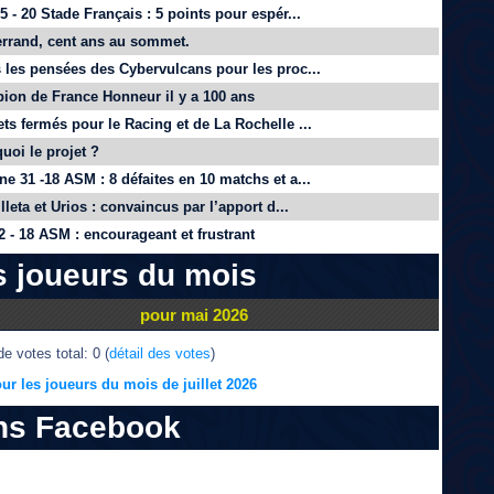
 - 20 Stade Français : 5 points pour espér...
rrand, cent ans au sommet.
 les pensées des Cybervulcans pour les proc...
on de France Honneur il y a 100 ans
ts fermés pour le Racing et de La Rochelle ...
quoi le projet ?
e 31 -18 ASM : 8 défaites en 10 matchs et a...
lleta et Urios : convaincus par l’apport d...
 - 18 ASM : encourageant et frustrant
s joueurs du mois
pour mai 2026
e votes total: 0 (
détail des votes
)
ur les joueurs du mois de juillet 2026
ns Facebook