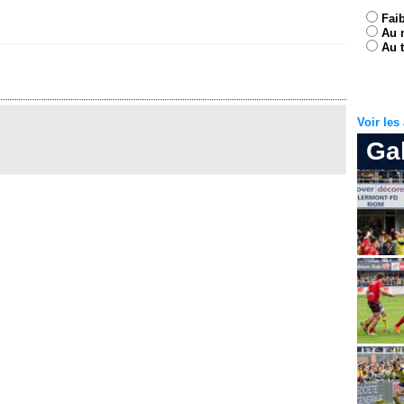
Fai
Au 
Au t
Voir le
Ga