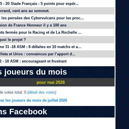
 - 20 Stade Français : 5 points pour espér...
rrand, cent ans au sommet.
 les pensées des Cybervulcans pour les proc...
on de France Honneur il y a 100 ans
ts fermés pour le Racing et de La Rochelle ...
quoi le projet ?
e 31 -18 ASM : 8 défaites en 10 matchs et a...
lleta et Urios : convaincus par l’apport d...
 - 18 ASM : encourageant et frustrant
s joueurs du mois
pour mai 2026
e votes total: 0 (
détail des votes
)
ur les joueurs du mois de juillet 2026
ns Facebook