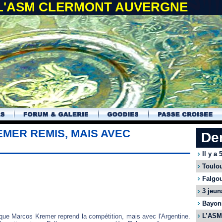
 L'ASM CLERMONT AUVERGNE
EMER REMIS, MAIS AVEC
De
Il y a
Toulou
Falgou
3 jeun
Bayonn
L’ASM 
s que Marcos Kremer reprend la compétition, mais avec l'Argentine.