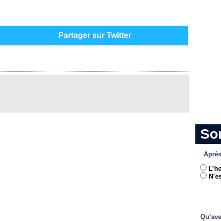
Partager sur Twitter
So
Après
L’h
N’es
Qu’ave