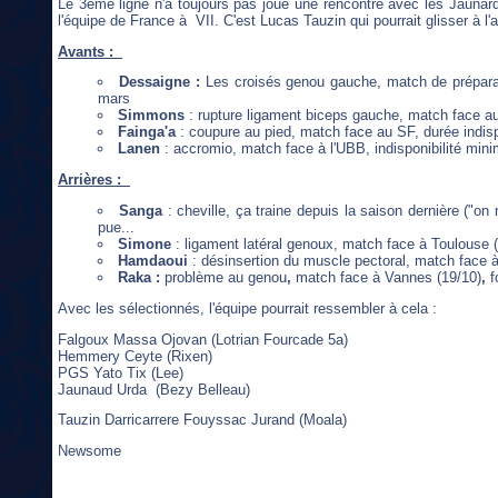
Le 3ème ligne n'a toujours pas joué une rencontre avec les Jaunard
l'équipe de France à VII. C'est Lucas Tauzin qui pourrait glisser à l'ai
Avants :
Dessaigne :
Les croisés genou gauche, match de préparat
mars
Simmons
: rupture ligament biceps gauche, match face au 
Fainga'a
: coupure au pied, match face au SF, durée indisp
Lanen
: accromio, match face à l'UBB, indisponibilité minim
Arrières :
Sanga
: cheville, ça traine depuis la saison dernière ("on 
pue...
Simone
: ligament latéral genoux, match face à Toulouse (
Hamdaoui
: désinsertion du muscle pectoral, match face 
Raka :
problème au genou
,
match face à Vannes (19/10)
,
f
Avec les sélectionnés, l'équipe pourrait ressembler à cela :
Falgoux Massa Ojovan (Lotrian Fourcade 5a)
Hemmery Ceyte (Rixen)
PGS Yato Tix (Lee)
Jaunaud Urda (Bezy Belleau)
Tauzin Darricarrere Fouyssac Jurand (Moala)
Newsome