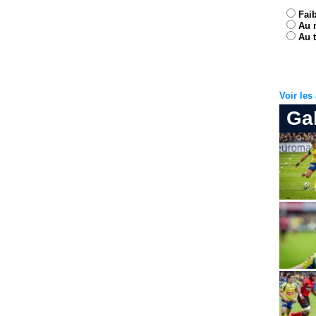
Fai
Au 
Au t
Voir le
Ga