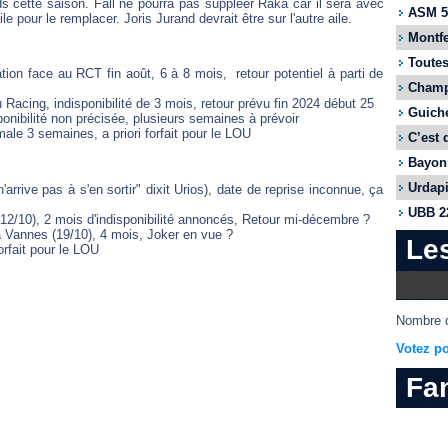
s cette saison. Fall ne pourra pas suppléer Raka car il sera avec
ASM 55
le pour le remplacer. Joris Jurand devrait être sur l'autre aile.
Montfe
Toutes
ion face au RCT fin août, 6 à 8 mois, retour potentiel à parti de
Champi
Racing, indisponibilité de 3 mois, retour prévu fin 2024 début 25
Guiche
onibilité non précisée, plusieurs semaines à prévoir
ale 3 semaines, a priori forfait pour le LOU
C’est 
Bayonn
Urdapi
n'arrive pas à s'en sortir" dixit Urios), date de reprise inconnue, ça
UBB 22
12/10), 2 mois d'indisponibilité annoncés, Retour mi-décembre ?
à Vannes (19/10), 4 mois, Joker en vue ?
Le
orfait pour le LOU
Nombre d
Votez po
Fa