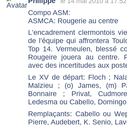
Philippe
le 14 mai 2010 à 17:52
Compo ASM:
ASMCA: Rougerie au centre
L'encadrement clermontois vie
de l'équipe qui affrontera Tou
Top 14. Vermeulen, blessé cont
Rougeire jouera au centre. 
avec des incertitudes aux postes
Le XV de départ: Floch ; Nala
Malzieu ; (o) James, (m) P
Bonnaire ; Privat, Cudmore
Ledesma ou Cabello, Domingo
Remplaçants: Cabello ou Wepe
Pierre, Audebert, K. Senio, La