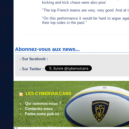
kicking and kick chase were also poor.
"The top French teams are very, very good. And at t
"On this performance it would be hard to argue agai
their top sides in the past."
Abonnez-vous aux news...
- Sur facebook :
- Sur Twitter :
LES CYBERVULCANS
Qui sommes-nous ?
Contactez-nous
Faites votre pub ici