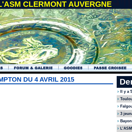
 L'ASM CLERMONT AUVERGNE
PTON DU 4 AVRIL 2015
De
Il y a
Toulou
Falgou
3 jeun
Bayonn
L’ASM 