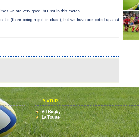
imes we are very good, but not in this match.
nst it (there being a gulf in class), but we have competed against
A VOIR
All Rugby
La Tourte