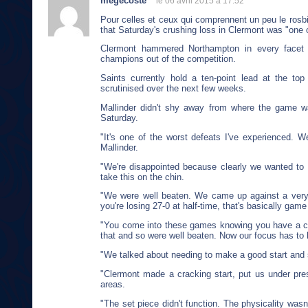
megecoste
le 06 avril 2015 à 17:52
Pour celles et ceux qui comprennent un peu le rosb
that Saturday's crushing loss in Clermont was "one o
Clermont hammered Northampton in every facet o
champions out of the competition.
Saints currently hold a ten-point lead at the top
scrutinised over the next few weeks.
Mallinder didn't shy away from where the game was
Saturday.
"It's one of the worst defeats I've experienced. W
Mallinder.
"We're disappointed because clearly we wanted to
take this on the chin.
"We were well beaten. We came up against a very,
you're losing 27-0 at half-time, that's basically game
"You come into these games knowing you have a chan
that and so were well beaten. Now our focus has to b
"We talked about needing to make a good start and 
"Clermont made a cracking start, put us under press
areas.
"The set piece didn't function. The physicality wasn't