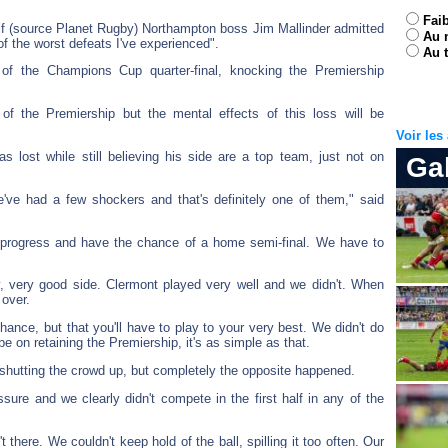
Fai
if (source Planet Rugby) Northampton boss Jim Mallinder admitted
Au 
f the worst defeats I've experienced".
Au t
f the Champions Cup quarter-final, knocking the Premiership
 of the Premiership but the mental effects of this loss will be
Voir le
 lost while still believing his side are a top team, just not on
Ga
e've had a few shockers and that's definitely one of them," said
 progress and have the chance of a home semi-final. We have to
 very good side. Clermont played very well and we didn't. When
 over.
ce, but that you'll have to play to your very best. We didn't do
e on retaining the Premiership, it's as simple as that.
shutting the crowd up, but completely the opposite happened.
ure and we clearly didn't compete in the first half in any of the
 there. We couldn't keep hold of the ball, spilling it too often. Our