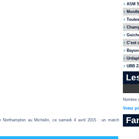
ASM 55
Montfe
Toutes
Champi
Guiche
C’est 
Bayonn
Urdapi
UBB 22
Le
Nombre d
Votez po
Fa
re Northampton au Michelin, ce samedi 4 avril 2015 : un match