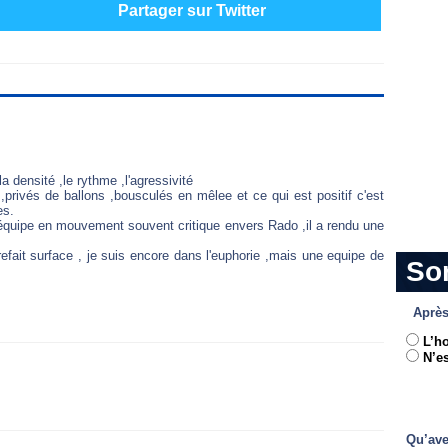
Partager sur Twitter
a densité ,le rythme ,l'agressivité
,privés de ballons ,bousculés en mêlee et ce qui est positif c'est
es.
équipe en mouvement souvent critique envers Rado ,il a rendu une
 refait surface , je suis encore dans l'euphorie ,mais une equipe de
So
Après
L’h
N’es
Qu’ave