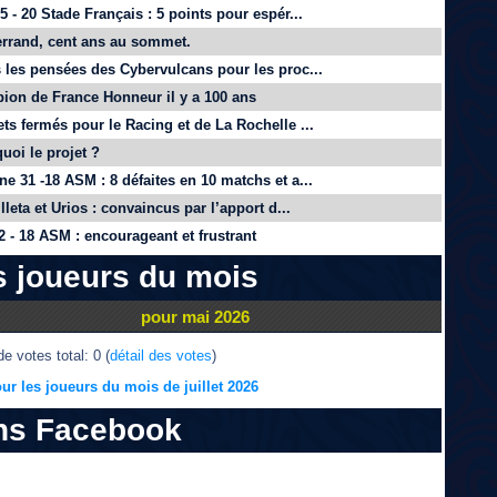
 - 20 Stade Français : 5 points pour espér...
rrand, cent ans au sommet.
 les pensées des Cybervulcans pour les proc...
on de France Honneur il y a 100 ans
ts fermés pour le Racing et de La Rochelle ...
quoi le projet ?
e 31 -18 ASM : 8 défaites en 10 matchs et a...
lleta et Urios : convaincus par l’apport d...
 - 18 ASM : encourageant et frustrant
s joueurs du mois
pour mai 2026
e votes total: 0 (
détail des votes
)
ur les joueurs du mois de juillet 2026
ns Facebook