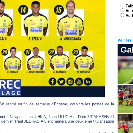
Fai
Au 
Au t
Voir le
Ga
, rentré en fin de semaine d'Ecosse, couvrira les postes de la
h contre Newport. Loni UHILA, John ULUGIA et Dato ZIRAKASHVILI
i dernier, Paul JEDRASIAK enchaînera une deuxième titularisation