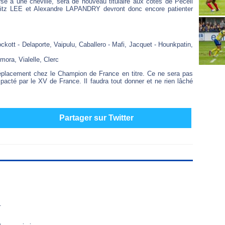
e à une cheville, sera de nouveau titulaire aux côtés de Peceli
tz LEE et Alexandre LAPANDRY devront donc encore patienter
ckott - Delaporte, Vaipulu, Caballero - Mafi, Jacquet - Hounkpatin,
mora, Vialelle, Clerc
 déplacement chez le Champion de France en titre. Ce ne sera pas
acté par le XV de France. Il faudra tout donner et ne rien lâché
Partager sur Twitter
.