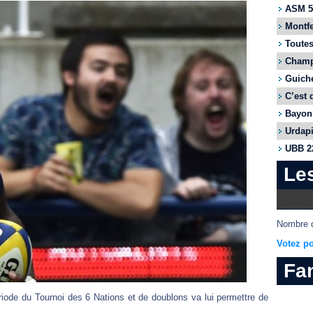
ASM 55
Montfe
Toutes
Champi
Guiche
C’est 
Bayonn
Urdapi
UBB 22
Le
Nombre d
Votez po
Fa
riode du Tournoi des 6 Nations et de doublons va lui permettre de