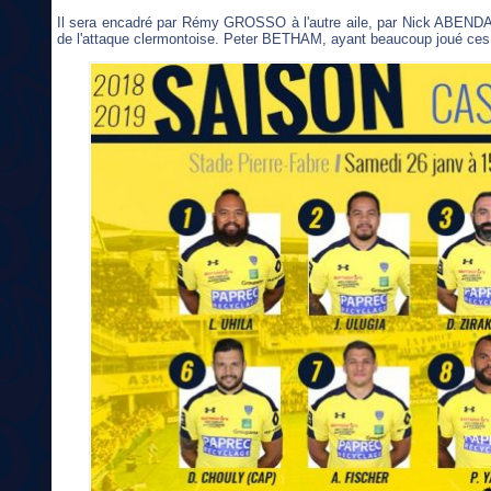
Il sera encadré par Rémy GROSSO à l'autre aile, par Nick ABEN
de l'attaque clermontoise. Peter BETHAM, ayant beaucoup joué ces 