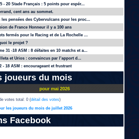
 - 20 Stade Français : 5 points pour espér...
rrand, cent ans au sommet.
 les pensées des Cybervulcans pour les proc...
on de France Honneur il y a 100 ans
ts fermés pour le Racing et de La Rochelle ...
quoi le projet ?
e 31 -18 ASM : 8 défaites en 10 matchs et a...
lleta et Urios : convaincus par l’apport d...
 - 18 ASM : encourageant et frustrant
s joueurs du mois
pour mai 2026
e votes total: 0 (
détail des votes
)
ur les joueurs du mois de juillet 2026
ns Facebook