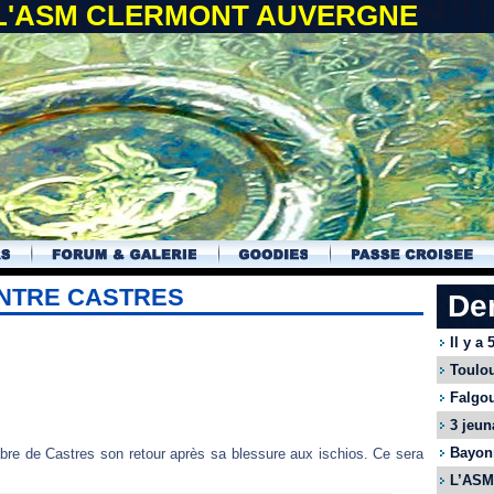
 L'ASM CLERMONT AUVERGNE
NTRE CASTRES
De
Il y a
Toulou
Falgou
3 jeun
Bayonn
bre de Castres son retour après sa blessure aux ischios. Ce sera
L’ASM 