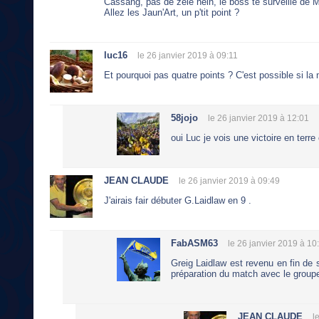
Cassang, pas de zèle hein, le boss te surveille de M
Allez les Jaun'Art, un p'tit point ?
luc16
le 26 janvier 2019 à 09:11
Et pourquoi pas quatre points ? C'est possible si l
58jojo
le 26 janvier 2019 à 12:01
oui Luc je vois une victoire en terre
JEAN CLAUDE
le 26 janvier 2019 à 09:49
J'airais fair débuter G.Laidlaw en 9 .
FabASM63
le 26 janvier 2019 à 10
Greig Laidlaw est revenu en fin de s
préparation du match avec le groupe
JEAN CLAUDE
l