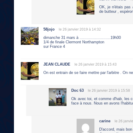
OK, je n'étais pas
de butteur , espéro
58jojo
le 26 janvier 2019 à 14:32
dimanche 31 mars à ..........................19h00
1/4 de finale Clermont Northampton
sur France 4
JEAN CLAUDE
le 26 janvier 2019 à 15:43
On est entrain de se faire mettre par l'arbitre . On n
Doc 63
le 26 janvier 2019 à 15:58
Ok avec toi, et comme d'hab, les c
face à nous. Nous en avons l'habitu
carine
le 26 janvi
D'accord, mais bon