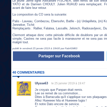
Le jeune 3ème ligne Alexandre FISCHER, bien remis de son entors
YATO et de Damien CHOULY. Julien RUAUD sera remplaçant. Fri
avant de faire leur retour.
La composition du CO sera la suivante:
Palis - Laveau, Combezou, Ebersohn, Batlle - (o) Urdapilleta, (m) Ko
Jenneker, Tichit
Remplaçants
:
Rallier, Falatea, Lassalle, Jelonch, Radosavljevic, Du
Clermont attaque donc cette période difficile de doublons par un
simple, Castres ne sera pas facile à manœuvrer et ne sera pas imp
malgré tout.
publié le vendredi 25 janvier 2019 à 19h00 par FabASM63
Partager sur Facebook
40 COMMENTAIRES
Ulysse63
le 25 janvier 2019 à 19:47
Je croyais que Panpan était remis.
Lee se remet de sa commotion...
Dites à Barracuda qu'il s'applique sur ses plaquages
Allez Hueeeee hila et Hueeeee lugia !
Et notre Dato encore de service.