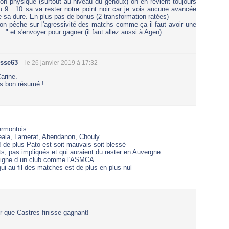
on physique (surtout au niveau du genoux) on en revient toujours
9 . 10 sa va rester notre point noir car je vois aucune avancée
 sa dure. En plus pas de bonus (2 transformation ratées)
 pêche sur l'agressivité des matchs comme-ça il faut avoir une
..." et s'envoyer pour gagner (il faut allez aussi à Agen).
ysse63
le 26 janvier 2019 à 17:32
arine.
s bon résumé !
ermontois
eala, Lamerat, Abendanon, Chouly ....
s! de plus Pato est soit mauvais soit blessé
ts, pas impliqués et qui auraient du rester en Auvergne
indigne d un club comme l'ASMCA
 qui au fil des matches est de plus en plus nul
r que Castres finisse gagnant!