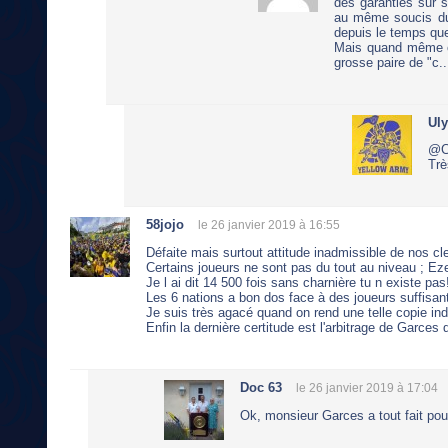
des garanties sur s
au même soucis du 
depuis le temps que
Mais quand même on
grosse paire de "c..
Ul
@C
Trè
58jojo
le 26 janvier 2019 à 16:55
Défaite mais surtout attitude inadmissible de nos cl
Certains joueurs ne sont pas du tout au niveau ; Ez
Je l ai dit 14 500 fois sans charnière tu n existe pa
Les 6 nations a bon dos face à des joueurs suffisan
Je suis très agacé quand on rend une telle copie 
Enfin la dernière certitude est l'arbitrage de Garces
Doc 63
le 26 janvier 2019 à 17:04
Ok, monsieur Garces a tout fait pou