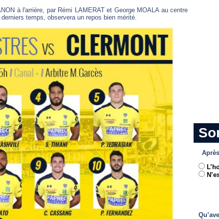
DANON à l'arrière, par Rémi LAMERAT et George MOALA au centre
derniers temps, observera un repos bien mérité.
So
Après
L’h
N’es
Qu’ave