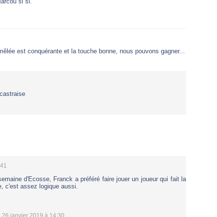
arcou si si.
a mêlée est conquérante et la touche bonne, nous pouvons gagner...
 castraise
:41
emaine d'Ecosse, Franck a préféré faire jouer un joueur qui fait la
, c'est assez logique aussi.
e 26 janvier 2019 à 14:30