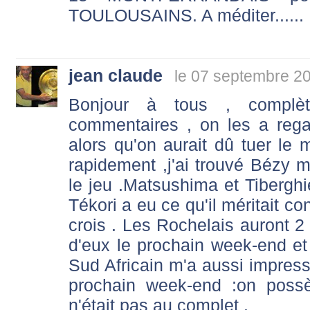
TOULOUSAINS. A méditer......
jean claude
le 07 septembre 2
Bonjour à tous , complè
commentaires , on les a reg
alors qu'on aurait dû tuer le 
rapidement ,j'ai trouvé Bézy me
le jeu .Matsushima et Tiberghi
Tékori a eu ce qu'il méritait co
crois . Les Rochelais auront 2
d'eux le prochain week-end et 
Sud Africain m'a aussi impressi
prochain week-end :on poss
n'était pas au complet .