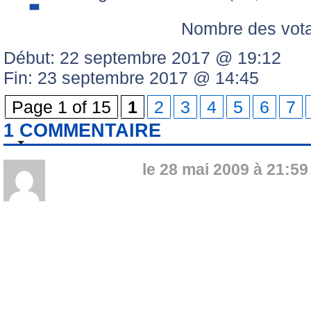
Nombre des vot
Début: 22 septembre 2017 @ 19:12
Fin: 23 septembre 2017 @ 14:45
Page 1 of 15
1
2
3
4
5
6
7
1 COMMENTAIRE
Maxou71
le 28 mai 2009 à 21:59
qui fait ces sondages?Pourquo
écart l'ASM va t-elle battre le
Et là,moi je répondrai au sond
points,soit une très grande F
et bleus!!!!