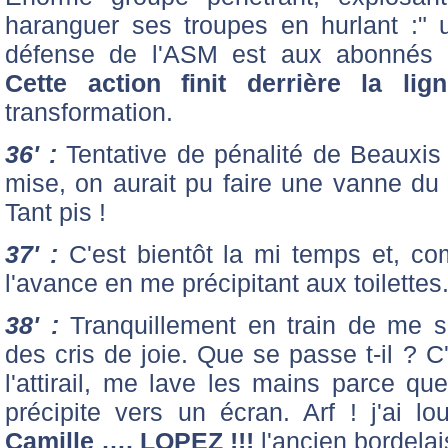
haranguer ses troupes en hurlant :"
défense de l'ASM est aux abonnés a
Cette action finit derrière la lig
transformation.
36' :
Tentative de pénalité de Beauxis à
mise, on aurait pu faire une vanne du 
Tant pis !
37' :
C'est bientôt la mi temps et, co
l'avance en me précipitant aux toilettes
38' :
Tranquillement en train de me so
des cris de joie. Que se passe t-il ? C
l'attirail, me lave les mains parce qu
précipite vers un écran. Arf ! j'ai l
Camille …. LOPEZ !!!
l'ancien bordelai