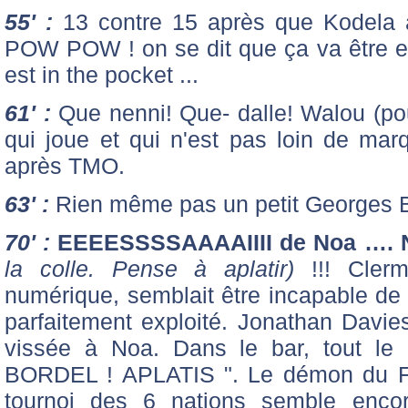
55' :
13 contre 15 après que Kodela 
POW POW ! on se dit que ça va être en
est in the pocket ...
61' :
Que nenni! Que- dalle! Walou (pou
qui joue et qui n'est pas loin de mar
après TMO.
63' :
Rien même pas un petit Georges 
70' :
EEEESSSSAAAAIIII de Noa …. 
la colle. Pense à aplatir)
!!! Cler
numérique, semblait être incapable de 
parfaitement exploité. Jonathan Davi
vissée à Noa. Dans le bar, tout le
BORDEL ! APLATIS ". Le démon du Fra
tournoi des 6 nations semble encor