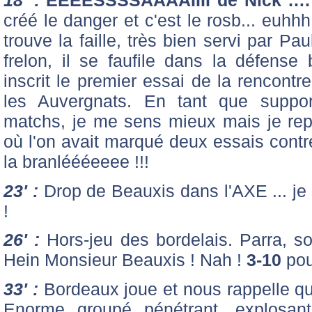
créé le danger et c'est le rosb... euhh
trouve la faille, très bien servi par 
frelon, il se faufile dans la défense 
inscrit le premier essai de la rencontr
les Auvergnats. En tant que supporte
matchs, je me sens mieux mais je re
où l'on avait marqué deux essais contre
la branléééeeee !!!
23' :
Drop de Beauxis dans l'AXE ... je v
!
26' :
Hors-jeu des bordelais. Parra, so
Hein Monsieur Beauxis ! Nah !
3-10
pou
33' :
Bordeaux joue et nous rappelle qu'
Enorme groupé pénétrant, explos