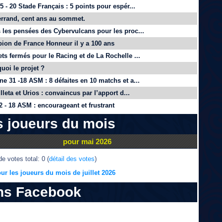
 - 20 Stade Français : 5 points pour espér...
rrand, cent ans au sommet.
 les pensées des Cybervulcans pour les proc...
on de France Honneur il y a 100 ans
ts fermés pour le Racing et de La Rochelle ...
quoi le projet ?
e 31 -18 ASM : 8 défaites en 10 matchs et a...
lleta et Urios : convaincus par l’apport d...
 - 18 ASM : encourageant et frustrant
s joueurs du mois
pour mai 2026
e votes total: 0 (
détail des votes
)
ur les joueurs du mois de juillet 2026
ns Facebook