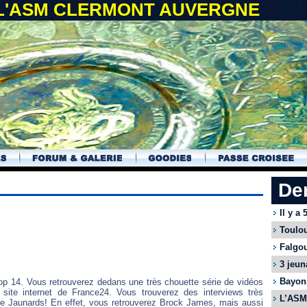
 L'ASM CLERMONT AUVERGNE
De
Il y a
Toulou
Falgou
3 jeun
Bayonn
op 14. Vous retrouverez dedans une très chouette série de vidéos
 site internet de France24. Vous trouverez des interviews très
L’ASM 
e Jaunards! En effet, vous retrouverez Brock James, mais aussi