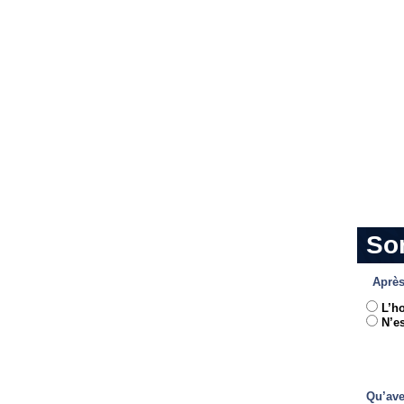
So
Après
L’h
N’es
Qu’ave