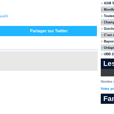
ASM 55
Montfe
Toutes
nce24
Champi
Guiche
Partager sur Twitter
C’est 
Bayonn
Urdapi
UBB 22
Le
Nombre d
Votez po
Fa