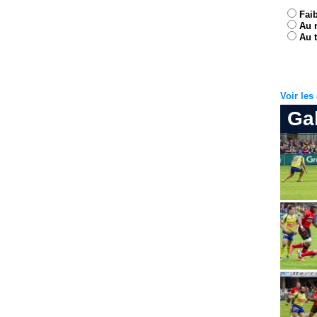
Fai
Au 
Au t
Voir le
Ga