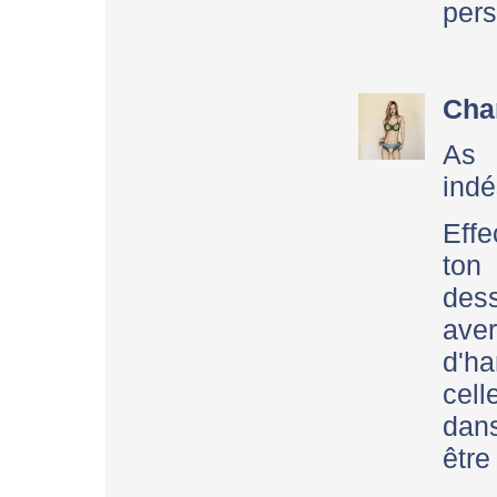
pers
Cha
As
indé
Effe
ton
de
ave
d'ha
cel
dans
être