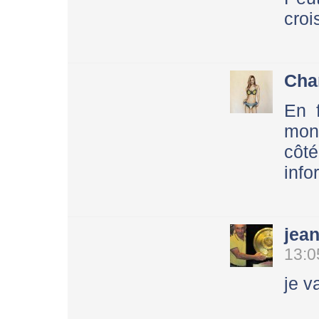
croi
Cha
En f
mon 
côt
info
jea
13:0
je v