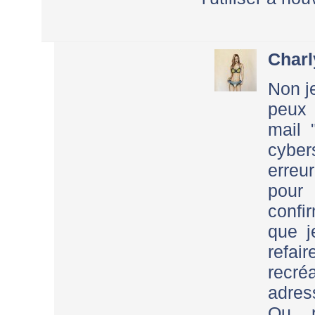
Charl
Non j
peux
mail 
cyber
erreu
pour
confir
que j
refai
recré
adres
Ou r