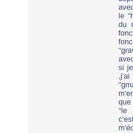
avec
le "
du m
fo
fonc
"gra
avec
si j
,j'
"gm
m'en
que 
"le
c'e
m'é