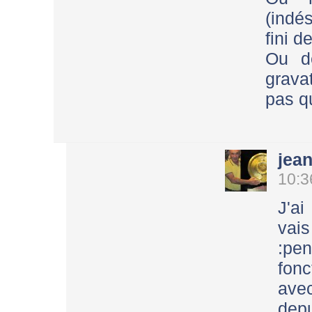
(indés
fini 
Ou d
grava
pas q
jea
10:3
J'ai
vai
:pe
fonc
ave
depu