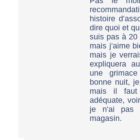
Pas le moi
recommandat
histoire d'as
dire quoi et q
suis pas à 20 
mais j'aime b
mais je verra
expliquera a
une grimace 
bonne nuit, j
mais il fau
adéquate, voi
je n'ai pas 
magasin.