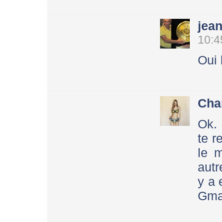
jea
10:4
Oui 
Cha
Ok. 
te r
le 
autr
y a 
Gmai