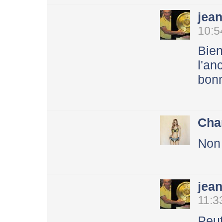
jea
10:5
Bie
l'an
bon
Cha
Non 
jea
11:3
Peu