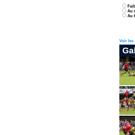
Fai
Au 
Au t
Voir le
Ga