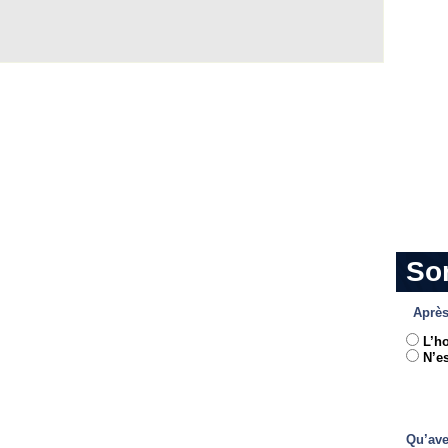
So
Après
L’h
N’es
Qu’ave