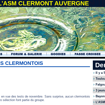
 L'ASM CLERMONT AUVERGNE
NS CLERMONTOIS
De
Il y a
Toulou
Falgou
3 jeun
Bayonn
s en vue des tests de novembre. Sans surprise, aucun clermontois
ro sélection font partie du groupe.
L’ASM 