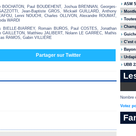
ASM 55
erre BOCHATON, Paul BOUDEHENT, Joshua BRENNAN, Georges-
AZZOTTI, Jean-Baptiste GROS, Mickaël GUILLARD, Anthony
Montfe
OU, Lenni NOUCHI, Charles OLLIVON, Alexandre ROUMAT,
Toutes
Reda WARDI
Champi
is BIELLE-BIARREY, Romain BUROS, Paul COSTES, Jonathan
en GAILLETON, Matthieu JALIBERT, Nolann LE GARREC, Mathis
Guiche
as RAMOS, Gabin VILLIÈRE
C’est 
Bayonn
Partager sur Twitter
Urdapi
UBB 22
Le
Nombre d
Votez po
Fa