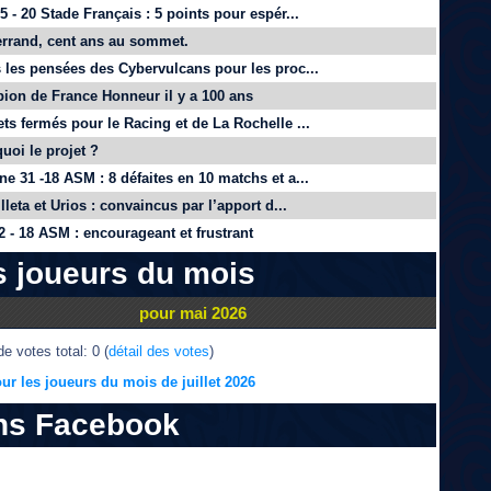
 - 20 Stade Français : 5 points pour espér...
rrand, cent ans au sommet.
 les pensées des Cybervulcans pour les proc...
on de France Honneur il y a 100 ans
ts fermés pour le Racing et de La Rochelle ...
quoi le projet ?
e 31 -18 ASM : 8 défaites en 10 matchs et a...
lleta et Urios : convaincus par l’apport d...
 - 18 ASM : encourageant et frustrant
s joueurs du mois
pour mai 2026
e votes total: 0 (
détail des votes
)
ur les joueurs du mois de juillet 2026
ns Facebook