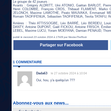
Le groupe de 42 joueurs :
Avants : Grégory ALDRITT, Uini ATONIO, Gaëtan BARLOT, Pi
Henri COLOMBE, François CROS, Thibaud FLAMENT, Marko G
JELONCH, Maxime LAMOTHE, Peato MAUVAKA, Emmanuel MEAF
Romain TAOFIFENUA, Sébastien TAOFIFENUA, Tevita TATAFU, 
Arrières : Théo ATTISSOGBE, Léo BARRÉ, Léo BERDEU, Lou
DANTY, Antoine DUPONT, Gaël FICKOU, Antoine FRISCH, Émili
LEBEL, Maxime LUCU, Yoram MOEFANA, Damian PENAUD, Thom
publié le mercredi 23 octobre 2024 à 17h09 par NicolasTheRock
Partager sur Facebook
1 COMMENTAIRE
Dada63
le 27 octobre 2024 à 10:04
Oui, hou, y'a quelqu'un ???
Abonnez-vous aux news...