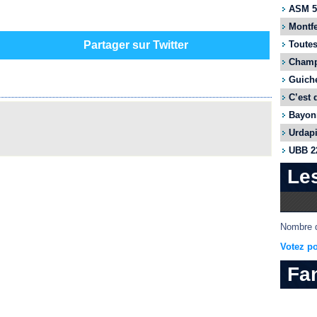
ASM 55
Montfe
Toutes
Partager sur Twitter
Champi
Guiche
C’est 
Bayonn
Urdapi
UBB 22
Le
Nombre d
Votez po
Fa