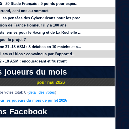
 - 20 Stade Français : 5 points pour espér...
rrand, cent ans au sommet.
 les pensées des Cybervulcans pour les proc...
on de France Honneur il y a 100 ans
ts fermés pour le Racing et de La Rochelle ...
quoi le projet ?
e 31 -18 ASM : 8 défaites en 10 matchs et a...
lleta et Urios : convaincus par l’apport d...
 - 18 ASM : encourageant et frustrant
s joueurs du mois
pour mai 2026
e votes total: 0 (
détail des votes
)
ur les joueurs du mois de juillet 2026
ns Facebook