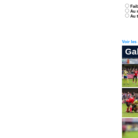
Fai
Au 
Au t
Voir le
Ga