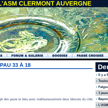
 L'ASM CLERMONT AUVERGNE
PAU 33 À 18
De
Il y a
Toulou
Falgou
3 jeun
Bayonn
pli des jaune et bleu avec malheureusement deux blessés du côté
L’ASM 