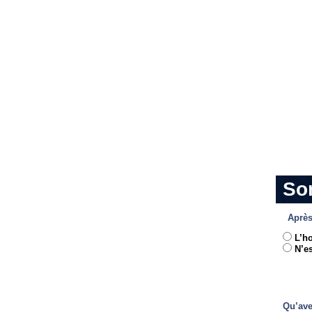
So
Après
L’h
N’es
Qu’ave