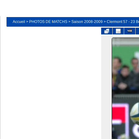
Accueil
>
PHOTOS DE MATCHS
>
Saison 2008-2009
>
Clermont 57 - 23 B