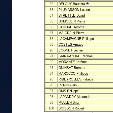
82
DELGUY Bautista
83
PLUMASSON Lucien
84
STRETTLE David
85
DUMOULIN Pierre
86
GENDRE Jérôme
87
MAIGRAIN Pierre
88
LACAMPAGNE Philippe
89
COSTES Arnaud
90
COGNET Lucien
91
SAINT-ANDRE Raphaël
92
MORANTE Jérôme
93
QUINSAT Bernard
94
MAROCCO Philippe
95
RIBEYROLLES Fabrice
96
PERIN Alain
97
OMS Philippe
98
LAPANDRY Alexandre
99
MULLEN Brian
100
BOISSON Robert