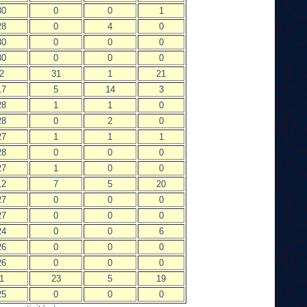
30
0
0
1
28
0
4
0
30
0
0
0
30
0
0
0
2
31
1
21
17
5
14
3
28
1
1
0
28
0
2
0
27
1
1
1
28
0
0
0
27
1
0
0
12
7
5
20
27
0
0
0
27
0
0
0
24
0
0
6
26
0
0
0
26
0
0
0
1
23
5
19
25
0
0
0