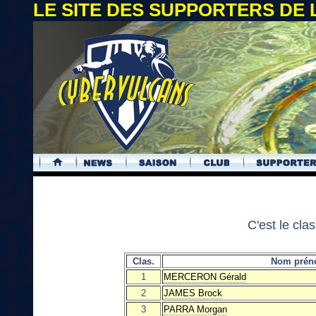
LE SITE DES SUPPORTERS DE
.
C'est le cl
Clas.
Nom pré
1
MERCERON Gérald
2
JAMES Brock
3
PARRA Morgan