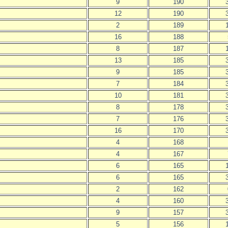
9
190
12
190
2
189
16
188
8
187
13
185
9
185
7
184
10
181
8
178
7
176
16
170
4
168
4
167
6
165
6
165
2
162
4
160
9
157
5
156