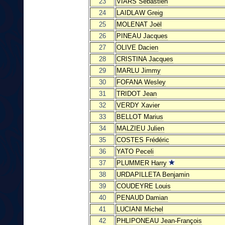
23
VIARS Sébastien
24
LAIDLAW Greig
25
MOLENAT Joël
26
PINEAU Jacques
27
OLIVE Dacien
28
CRISTINA Jacques
29
MARLU Jimmy
30
FOFANA Wesley
31
TRIDOT Jean
32
VERDY Xavier
33
BELLOT Marius
34
MALZIEU Julien
35
COSTES Frédéric
36
YATO Peceli
37
PLUMMER Harry
38
URDAPILLETA Benjamin
39
COUDEYRE Louis
40
PENAUD Damian
41
LUCIANI Michel
42
PHLIPONEAU Jean-François