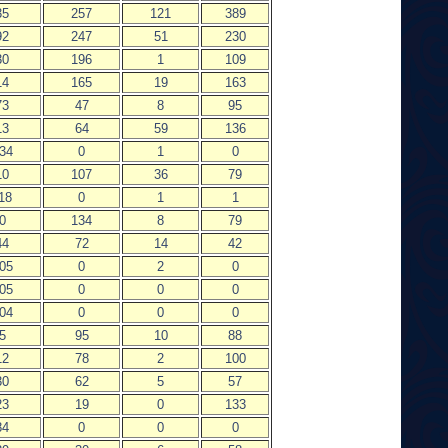
35
257
121
389
92
247
51
230
30
196
1
109
14
165
19
163
73
47
8
95
13
64
59
136
34
0
1
0
10
107
36
79
18
0
1
1
0
134
8
79
44
72
14
42
05
0
2
0
05
0
0
0
04
0
0
0
5
95
10
88
12
78
2
100
30
62
5
57
23
19
0
133
84
0
0
0