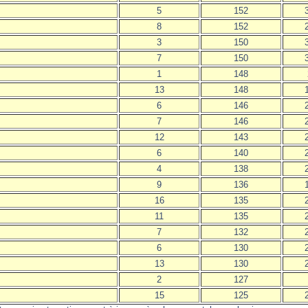
5
152
8
152
3
150
7
150
1
148
13
148
6
146
7
146
12
143
6
140
4
138
9
136
16
135
11
135
7
132
6
130
13
130
2
127
15
125