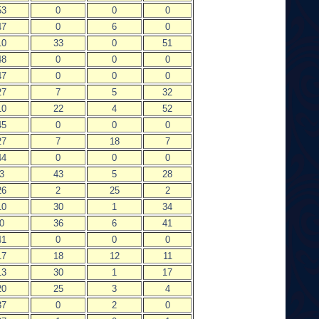
53
0
0
0
47
0
6
0
10
33
0
51
48
0
0
0
47
0
0
0
27
7
5
32
10
22
4
52
45
0
0
0
27
7
18
7
44
0
0
0
3
43
5
28
26
2
25
2
10
30
1
34
0
36
6
41
41
0
0
0
17
18
12
11
13
30
1
17
20
25
3
4
37
0
2
0