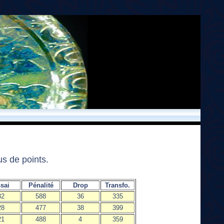
s de points.
sai
Pénalité
Drop
Transfo.
32
588
36
335
28
477
38
399
21
488
4
359