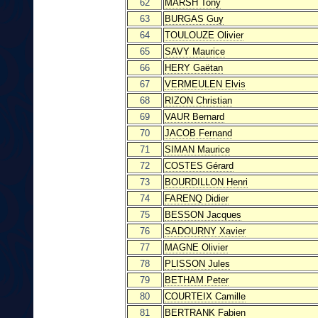
62
MARSH Tony
63
BURGAS Guy
64
TOULOUZE Olivier
65
SAVY Maurice
66
HERY Gaëtan
67
VERMEULEN Elvis
68
RIZON Christian
69
VAUR Bernard
70
JACOB Fernand
71
SIMAN Maurice
72
COSTES Gérard
73
BOURDILLON Henri
74
FARENQ Didier
75
BESSON Jacques
76
SADOURNY Xavier
77
MAGNE Olivier
78
PLISSON Jules
79
BETHAM Peter
80
COURTEIX Camille
81
BERTRANK Fabien