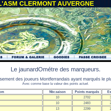
 L'ASM CLERMONT AUVERGNE
Le jaunardOmétre des marqueurs.
assement des joueurs Montferrandais ayant marqués le plu
Avec comme base la valeur des points actuel.
nom
Nbr.saison
Points marqués
Es
10
2702
10
2483
13
2299