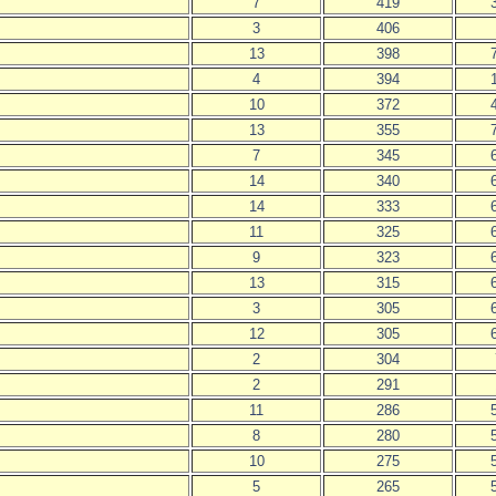
7
419
3
406
13
398
4
394
10
372
13
355
7
345
14
340
14
333
11
325
9
323
13
315
3
305
12
305
2
304
2
291
11
286
8
280
10
275
5
265