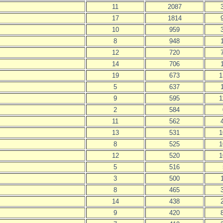
11
2087
17
1814
10
959
8
948
12
720
14
706
19
673
1
5
637
9
595
1
2
584
11
562
13
531
1
8
525
1
12
520
1
5
516
3
500
8
465
14
438
9
420