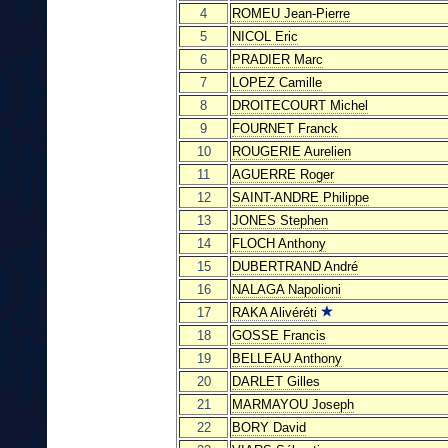
4
ROMEU Jean-Pierre
5
NICOL Eric
6
PRADIER Marc
7
LOPEZ Camille
8
DROITECOURT Michel
9
FOURNET Franck
10
ROUGERIE Aurelien
11
AGUERRE Roger
12
SAINT-ANDRE Philippe
13
JONES Stephen
14
FLOCH Anthony
15
DUBERTRAND André
16
NALAGA Napolioni
17
RAKA Alivéréti
18
GOSSE Francis
19
BELLEAU Anthony
20
DARLET Gilles
21
MARMAYOU Joseph
22
BORY David