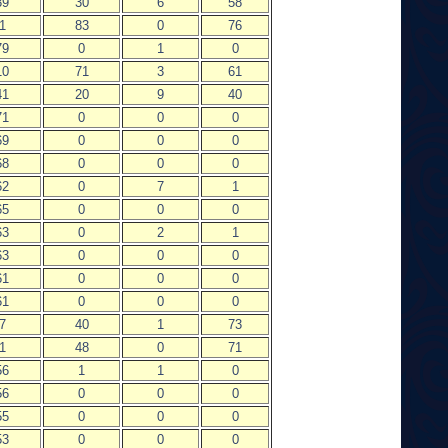
39
30
6
58
1
83
0
76
79
0
1
0
10
71
3
61
41
20
9
40
71
0
0
0
69
0
0
0
68
0
0
0
62
0
7
1
65
0
0
0
63
0
2
1
63
0
0
0
61
0
0
0
61
0
0
0
7
40
1
73
1
48
0
71
56
1
1
0
56
0
0
0
55
0
0
0
53
0
0
0