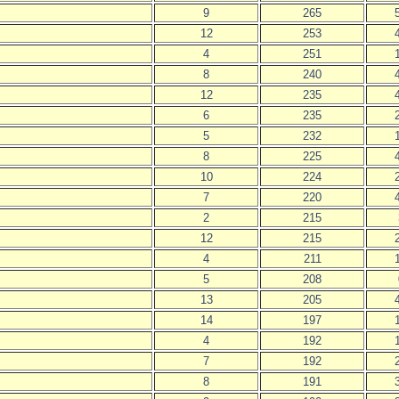
9
265
12
253
4
251
8
240
12
235
6
235
5
232
8
225
10
224
7
220
2
215
12
215
4
211
5
208
13
205
14
197
4
192
7
192
8
191