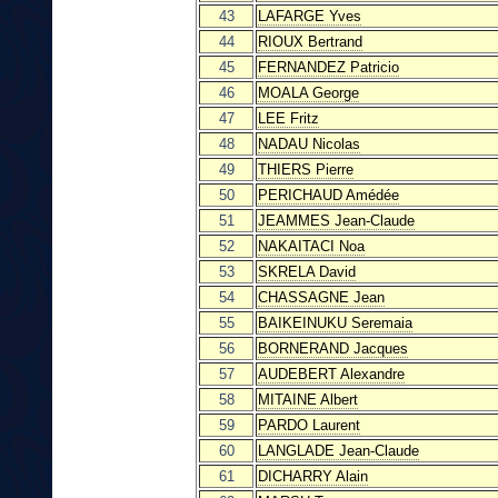
43
LAFARGE Yves
44
RIOUX Bertrand
45
FERNANDEZ Patricio
46
MOALA George
47
LEE Fritz
48
NADAU Nicolas
49
THIERS Pierre
50
PERICHAUD Amédée
51
JEAMMES Jean-Claude
52
NAKAITACI Noa
53
SKRELA David
54
CHASSAGNE Jean
55
BAIKEINUKU Seremaia
56
BORNERAND Jacques
57
AUDEBERT Alexandre
58
MITAINE Albert
59
PARDO Laurent
60
LANGLADE Jean-Claude
61
DICHARRY Alain