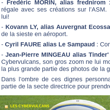
-
Fredéric MORIN, alias frednirom
:
régale avec ses créations sur l'ASM. L
lui!
-
Kovann LY, alias Auvergnat Ecossa
de la sieste en aéroport.
-
Cyril FAURE alias Le Sampaud
: Con
-
Jean-Pierre MINGEAU alias Tinder'
Cybervulcans, son gros zoom ne lui mont
la plus grande partie des photos de la g
Dans l'ombre de ces dignes personna
partie de la secte directrice pour prend
LES CYBERVULCANS