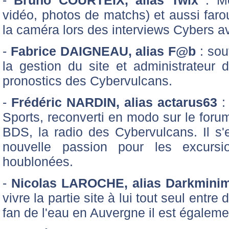
-
Bruno COURTEIX, alias Twix
: Mo
vidéo, photos de matchs) et aussi faro
la caméra lors des interviews Cybers 
-
Fabrice DAIGNEAU, alias F@b
: sou
la gestion du site et administrateur
pronostics des Cybervulcans.
-
Frédéric NARDIN, alias actarus63
: 
Sports, reconverti en modo sur le foru
BDS, la radio des Cybervulcans. Il s
nouvelle passion pour les excursi
houblonées.
-
Nicolas LAROCHE, alias Darkmini
vivre la partie site à lui tout seul ent
fan de l'eau en Auvergne il est égalemen