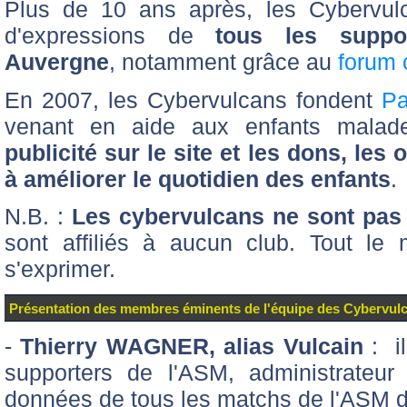
Plus de 10 ans après, les Cybervulc
d'expressions de
tous les suppo
Auvergne
, notamment grâce au
forum 
En 2007, les Cybervulcans fondent
Pa
venant en aide aux enfants mala
publicité sur le site et les dons, les
à améliorer le quotidien des enfants
.
N.B. :
Les cybervulcans ne sont pas
sont affiliés à aucun club. Tout le
s'exprimer.
Présentation des membres éminents de l'équipe des Cybervul
-
Thierry WAGNER, alias Vulcain
: il
supporters de l'ASM, administrateu
données de tous les matchs de l'ASM de