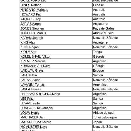
GUILDFORD Zac
Nouvelle-Zélande
HINES Nathan
Ecosse
HINGANO Malietoa
Australie
HOWARD Pat
Australie
JAQUES Troy
Australie
JARVIS Aaron
Angleterre
JONES Stephen
Pays de Galles
JOUBERT Marius
Afrique du sud
KARAM Joseph
Nouvelle-Zélande
KING Alex
Angleterre
KING Regan
Nouvelle-Zélande
KIOLE Seti
Tonga
KOLELISHVILI Viktor
Géorgie
KREMER Marcos
Argentine
KUBRIASHVILI Davit
Géorgie
LAIDLAW Greig
Ecosse
LAM Seilala
Samoa
LAUAKI Sione
Nouvelle-Zélande
LAVANINI Tomàs
Argentine
LAVEA Tasesa
Nouvelle-Zélande
LEDESMA AROCENA Mario
Argentine
LEE Fritz
Samoa
LEVAVE Faifili
Samoa
LONGO ELIA Gonzalo
Argentine
LOUW Hottie
Afrique du sud
MACHACEK Jan
Tchècoslovaquie
MATSUSHIMA Kotaro
Japon
MC ALISTER Luke
Nouvelle-Zélande