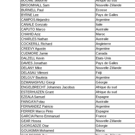
BOOME Selborne
Afrique du sud
BROOMHALL Sam
Nouvelle-Zélande
BURNELL Paul
Ecosse
BYRNE Lee
Pays de Galles
CAMPOS Alejandro
Argentine
CANALE Gonzalo
Italie
CAPUTO Marco
Australie
CHAHID Aziz
Maroc
CHARLES Nathan
Australie
COCKERILL Richard
Angleterre
CREEVY Agustin
Argentine
CUDMORE Jamie
Canada
DALZELL Kevin
Etats-Unis
DAVIES Jonathan
Pays de Galles
DELANY Mike
Nouvelle-Zélande
DELASAU Vilimoni
Fidji
DELGUY Bautista
Argentine
DZMANASHVILI Giorgi
Géorgie
ENGELBRECHT Johannes Jacobus
Afrique du sud
ESTERHUIZEN Grant
Afrique du sud
EZEALA Samuel
Espagne
FAINGA'A Folau
Australie
FERNANDEZ Patricio
Argentine
FERRER Marco Pinto
Espagne
GARCIA Pierre-Emmanuel
France
GEAR Hosea
Nouvelle-Zélande
GIORGADZE Otar
Géorgie
GOUASMIA Mohamed
Maroc