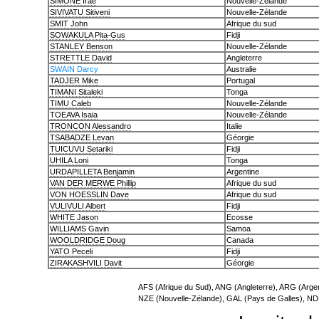
SIMONE Irae
Nouvelle-Zélande
SIVIVATU Sitiveni
Nouvelle-Zélande
SMIT John
Afrique du sud
SOWAKULA Pita-Gus
Fidji
STANLEY Benson
Nouvelle-Zélande
STRETTLE David
Angleterre
SWAIN Darcy
Australie
TADJER Mike
Portugal
TIMANI Sitaleki
Tonga
TIMU Caleb
Nouvelle-Zélande
TOEAVA Isaia
Nouvelle-Zélande
TRONCON Alessandro
Italie
TSABADZE Levan
Géorgie
TUICUVU Setariki
Fidji
UHILA Loni
Tonga
URDAPILLETA Benjamin
Argentine
VAN DER MERWE Phillip
Afrique du sud
VON HOESSLIN Dave
Afrique du sud
VULIVULI Albert
Fidji
WHITE Jason
Ecosse
WILLIAMS Gavin
Samoa
WOOLDRIDGE Doug
Canada
YATO Peceli
Fidji
ZIRAKASHVILI Davit
Géorgie
AFS (Afrique du Sud), ANG (Angleterre), ARG (Argent
NZE (Nouvelle-Zélande), GAL (Pays de Galles), NDL 