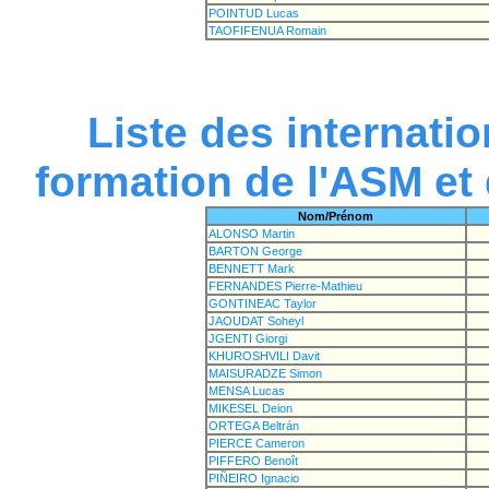
POINTUD Lucas
TAOFIFENUA Romain
Liste des internati
formation de l'ASM et 
Nom/Prénom
ALONSO Martin
BARTON George
BENNETT Mark
FERNANDES Pierre-Mathieu
GONTINEAC Taylor
JAOUDAT Soheyl
JGENTI Giorgi
KHUROSHVILI Davit
MAISURADZE Simon
MENSA Lucas
MIKESEL Deion
ORTEGA Beltrán
PIERCE Cameron
PIFFERO Benoît
PIÑEIRO Ignacio