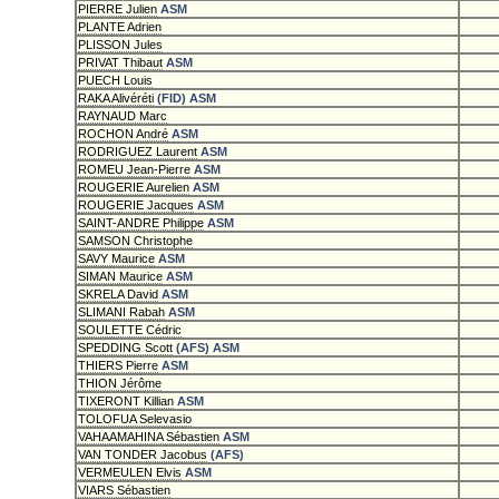
PIERRE Julien
ASM
PLANTE Adrien
PLISSON Jules
PRIVAT Thibaut
ASM
PUECH Louis
RAKA Alivéréti
(FID)
ASM
RAYNAUD Marc
ROCHON André
ASM
RODRIGUEZ Laurent
ASM
ROMEU Jean-Pierre
ASM
ROUGERIE Aurelien
ASM
ROUGERIE Jacques
ASM
SAINT-ANDRE Philippe
ASM
SAMSON Christophe
SAVY Maurice
ASM
SIMAN Maurice
ASM
SKRELA David
ASM
SLIMANI Rabah
ASM
SOULETTE Cédric
SPEDDING Scott
(AFS)
ASM
THIERS Pierre
ASM
THION Jérôme
TIXERONT Killian
ASM
TOLOFUA Selevasio
VAHAAMAHINA Sébastien
ASM
VAN TONDER Jacobus
(AFS)
VERMEULEN Elvis
ASM
VIARS Sébastien