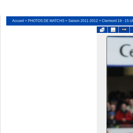
Accueil
>
PHOTOS DE MATCHS
>
Saison 2011-2012
>
Clermont 19 - 15 Ul