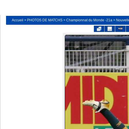
Accueil
>
PHOTOS DE MATCHS
>
Championnat du Monde -21a
>
Nouvelle