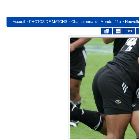
Accueil
>
PHOTOS DE MATCHS
>
Championnat du Monde -21a
>
Nouvelle